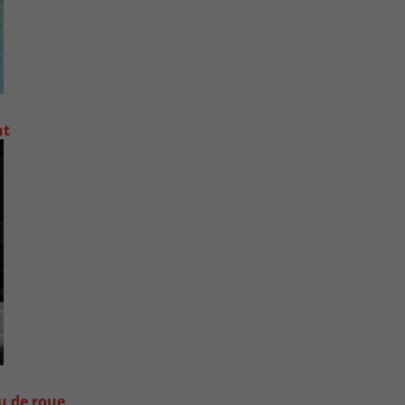
nt
ou de roue