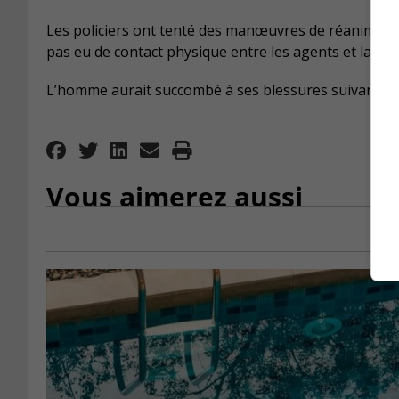
Les policiers ont tenté des manœuvres de réanimation,
pas eu de contact physique entre les agents et la vict
L’homme aurait succombé à ses blessures suivant la c
Vous aimerez aussi