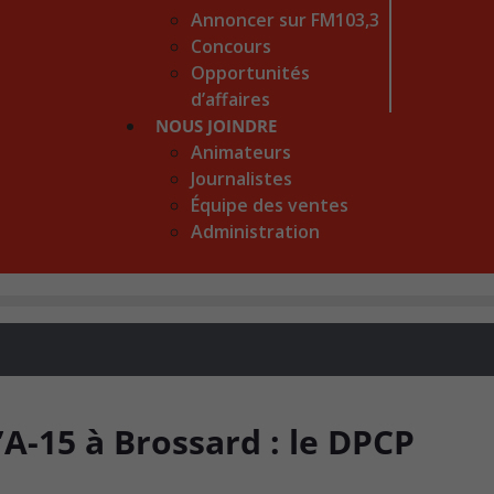
Annoncer sur FM103,3
Concours
Opportunités
d’affaires
NOUS JOINDRE
Animateurs
Journalistes
Équipe des ventes
Administration
A-15 à Brossard : le DPCP