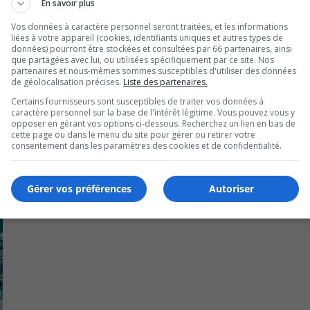
En savoir plus
 mais avant ceux-ci, le rapport d’enquête du BEI révèle qu’i
Vos données à caractère personnel seront traitées, et les informations
liées à votre appareil (cookies, identifiants uniques et autres types de
ime.
données) pourront être stockées et consultées par 66 partenaires, ainsi
que partagées avec lui, ou utilisées spécifiquement par ce site. Nos
ollision.
partenaires et nous-mêmes sommes susceptibles d'utiliser des données
de géolocalisation précises.
Liste des partenaires.
Certains fournisseurs sont susceptibles de traiter vos données à
caractère personnel sur la base de l'intérêt légitime. Vous pouvez vous y
opposer en gérant vos options ci-dessous. Recherchez un lien en bas de
cette page ou dans le menu du site pour gérer ou retirer votre
consentement dans les paramètres des cookies et de confidentialité.
Gérer vos préférences
Autoriser