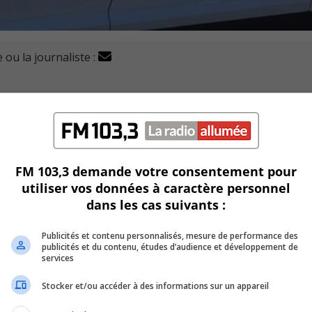
 ou la journaliste :
(DPCP) ne porte pas d’accusation contre les policiers du 
ant une intervention en juillet 2020, où un homme est mo
toroute 15 / route 132 à Brossard.
nce d’une infraction criminelle, après l’examen du rapport d
FM 103,3 demande votre consentement pour
utiliser vos données à caractère personnel
dans les cas suivants :
t un homme sur le terre-plein central.
Publicités et contenu personnalisés, mesure de performance des
publicités et du contenu, études d’audience et développement de
route, voyant qu’ils ne pourraient s’approcher de lui en voitu
services
Stocker et/ou accéder à des informations sur un appareil
trale en direction sud, avant que les policiers n’aient le te