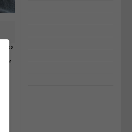
ie des
re les
âgées
r