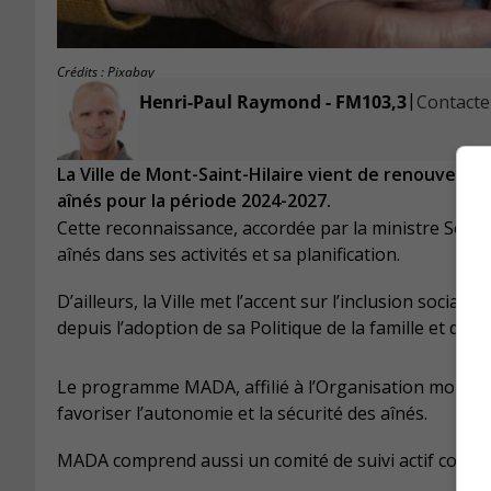
Crédits : Pixabay
|
Henri-Paul Raymond - FM103,3
Contacter
La Ville de Mont-Saint-Hilaire vient de renouveler
aînés pour la période 2024-2027.
Cette reconnaissance, accordée par la ministre Sonia B
aînés dans ses activités et sa planification.
D’ailleurs, la Ville met l’accent sur l’inclusion socia
depuis l’adoption de sa Politique de la famille et des
Le programme MADA, affilié à l’Organisation mondial
favoriser l’autonomie et la sécurité des aînés.
MADA comprend aussi un comité de suivi actif compos