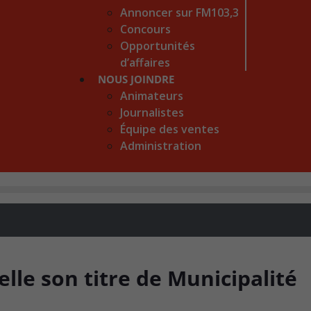
Annoncer sur FM103,3
Concours
Opportunités
d’affaires
NOUS JOINDRE
Animateurs
Journalistes
Équipe des ventes
Administration
lle son titre de Municipalité