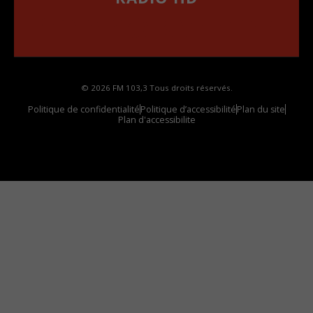
••••••••••••••••••
Comment synthoniser la fréquence HD dans
votre voiture
© 2026 FM 103,3 Tous droits réservés.
Politique de confidentialité
Politique d’accessibilité
Plan du site
Plan d'accessibilite