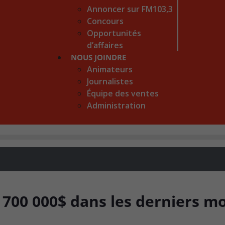
Annoncer sur FM103,3
Concours
Opportunités
d’affaires
NOUS JOINDRE
Animateurs
Journalistes
Équipe des ventes
Administration
700 000$ dans les derniers m