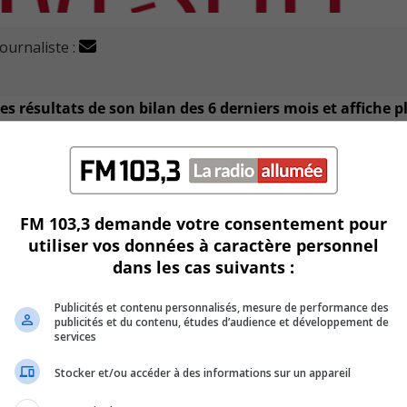
journaliste :
 résultats de son bilan des 6 derniers mois et affiche p
i a tout de même pu aider les 18 000 personnes de son réseau
de crise notamment grâce aux divers donateurs qui se sont
FM 103,3 demande votre consentement pour
.
utiliser vos données à caractère personnel
dans les cas suivants :
trants, ils ont dépensé un montant de 700 000$.
Publicités et contenu personnalisés, mesure de performance des
publicités et du contenu, études d’audience et développement de
s pour la covid-19, des denrées, des fonds pour les travaille
services
ux aux organismes.
Stocker et/ou accéder à des informations sur un appareil