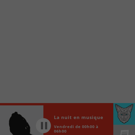
À partir de votre téléphone, allez sur le site
internet de la Radio allumée au
www.fm1033.ca
Ensuite cliquez sur l’icône situé au bas de
votre écran
(celui qui représente un carré incluant une
flèche dirigé vers le haut)
Cliquez maintenant sur l’option Ajouter sur
l’écran d’accueil et vous verrez apparaître le
logo du FM 103,3
Faites Enregistrer en haut à droite.
Et voilà! Toutes les infos et l’écoute de votre radio
locale vous sont maintenant accessibles en un clic!
Audio
La nuit en musique
00:00
00:00
Player
Vendredi de 00h00 à
06h00