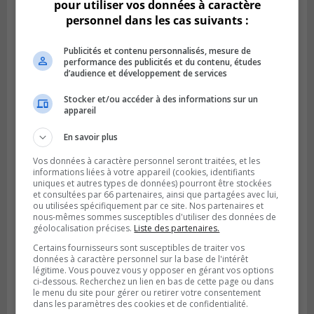
pour utiliser vos données à caractère
personnel dans les cas suivants :
Publicités et contenu personnalisés, mesure de
performance des publicités et du contenu, études
d’audience et développement de services
Stocker et/ou accéder à des informations sur un
SAINT-CATHERINE
appareil
Publié le 30 juillet 2026 à 07h58
Sainte-Catherine prolonge son aide
En savoir plus
financière au Complexe Le Partage
Vos données à caractère personnel seront traitées, et les
informations liées à votre appareil (cookies, identifiants
uniques et autres types de données) pourront être stockées
et consultées par 66 partenaires, ainsi que partagées avec lui,
ou utilisées spécifiquement par ce site. Nos partenaires et
nous-mêmes sommes susceptibles d'utiliser des données de
géolocalisation précises.
Liste des partenaires.
Certains fournisseurs sont susceptibles de traiter vos
données à caractère personnel sur la base de l'intérêt
légitime. Vous pouvez vous y opposer en gérant vos options
ci-dessous. Recherchez un lien en bas de cette page ou dans
le menu du site pour gérer ou retirer votre consentement
dans les paramètres des cookies et de confidentialité.