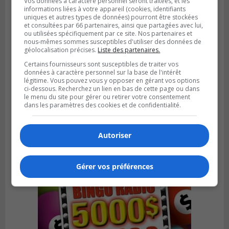
Vos données à caractère personnel seront traitées, et les
informations liées à votre appareil (cookies, identifiants
uniques et autres types de données) pourront être stockées
et consultées par 66 partenaires, ainsi que partagées avec lui,
ou utilisées spécifiquement par ce site. Nos partenaires et
nous-mêmes sommes susceptibles d'utiliser des données de
géolocalisation précises.
Liste des partenaires.
Certains fournisseurs sont susceptibles de traiter vos
données à caractère personnel sur la base de l'intérêt
légitime. Vous pouvez vous y opposer en gérant vos options
Publié le 4 août 2026 à 13h18
ci-dessous. Recherchez un lien en bas de cette page ou dans
Des fromages de la Laiterie Coaticook
le menu du site pour gérer ou retirer votre consentement
rappelés par l’ACIA
dans les paramètres des cookies et de confidentialité.
Autoriser
Gérer vos préférences