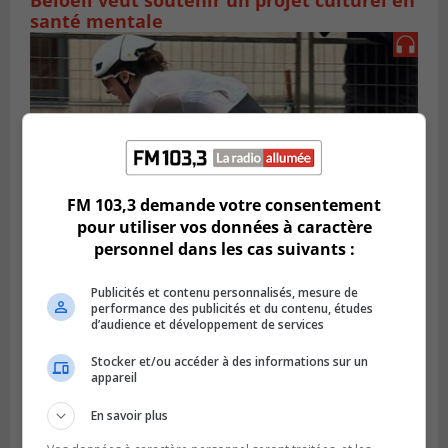
santé mentale
FM 103,3 demande votre consentement
pour utiliser vos données à caractère
personnel dans les cas suivants :
SAINT-LAMBERT
Publicités et contenu personnalisés, mesure de
Publié le 5 août 2026 à 08h23
performance des publicités et du contenu, études
De la fibrose kystique à l’Ironman : le
d’audience et développement de services
parcours inspirant d’Emma Fontaine
Stocker et/ou accéder à des informations sur un
appareil
En savoir plus