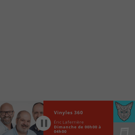
À partir de votre téléphone, allez sur le site
internet de la Radio allumée au
www.fm1033.ca
Ensuite cliquez sur l’icône situé au bas de
votre écran
(celui qui représente un carré incluant une
flèche dirigé vers le haut)
Cliquez maintenant sur l’option Ajouter sur
l’écran d’accueil et vous verrez apparaître le
logo du FM 103,3
Faites Enregistrer en haut à droite.
Et voilà! Toutes les infos et l’écoute de votre radio
locale vous sont maintenant accessibles en un clic!
Audio
Vinyles 360
00:00
00:00
Player
Éric Laferrière
Dimanche de 00h00 à
04h00