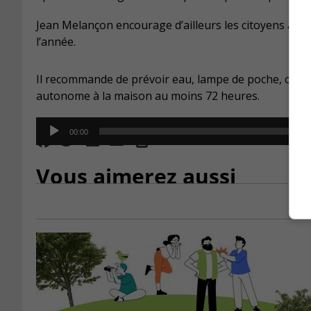
Jean Melançon encourage d’ailleurs les citoyens à mi
l’année.
Il recommande de prévoir eau, lampe de poche, couve
autonome à la maison au moins 72 heures.
Audio
00:00
Player
Vous aimerez aussi