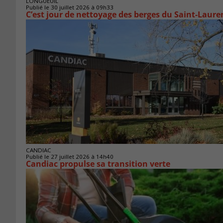
LONGUEUIL
Publié le 30 juillet 2026 à 09h33
C’est jour de nettoyage des berges du Saint-Laure
CANDIAC
Publié le 27 juillet 2026 à 14h40
Candiac propulse sa transition verte