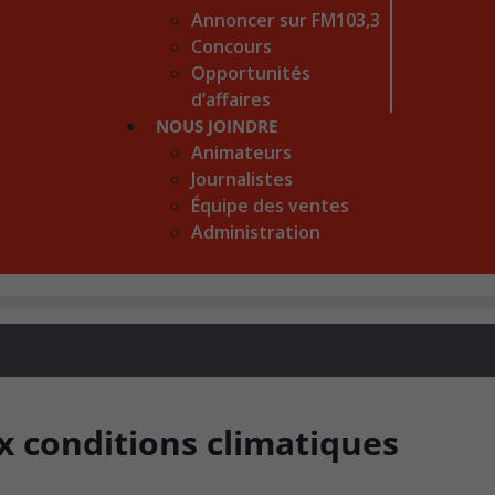
Annoncer sur FM103,3
Concours
Opportunités
d’affaires
NOUS JOINDRE
Animateurs
Journalistes
Équipe des ventes
Administration
x conditions climatiques