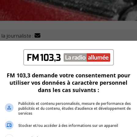
la journaliste :
re encore plus vigilants face aux phénomènes liés aux
ité incendies de l’agglomération de Longueuil (SSIAL), Jean
FM 103,3 demande votre consentement pour
SSIAL, Donald Fortin.
utiliser vos données à caractère personnel
dans les cas suivants :
ur intervenir rapidement lors de la chute de verglas du 5 avri
Publicités et contenu personnalisés, mesure de performance des
publicités et du contenu, études d’audience et développement de
U
services
00:00
U
Stocker et/ou accéder à des informations sur un appareil
Ar
les pluies abondantes, les chaleurs accablantes ou encore 
ke