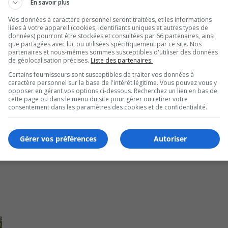
En savoir plus
to
eux se préparer pour faire face aux situations d’urgence, to
in
Vos données à caractère personnel seront traitées, et les informations
liées à votre appareil (cookies, identifiants uniques et autres types de
or
données) pourront être stockées et consultées par 66 partenaires, ainsi
de
que partagées avec lui, ou utilisées spécifiquement par ce site. Nos
partenaires et nous-mêmes sommes susceptibles d'utiliser des données
vo
rtures et autres éléments importants qui permettent d’êtr
de géolocalisation précises.
Liste des partenaires.
Certains fournisseurs sont susceptibles de traiter vos données à
caractère personnel sur la base de l'intérêt légitime. Vous pouvez vous y
opposer en gérant vos options ci-dessous. Recherchez un lien en bas de
U
00:00
cette page ou dans le menu du site pour gérer ou retirer votre
U
consentement dans les paramètres des cookies et de confidentialité.
Ar
ke
Gérer vos préférences
Autoriser
to
in
or
de
vo