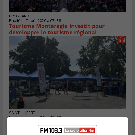
BROSSARD
Publié le 7 août 2026 à 07h38
Tourisme Montérégie investit pour
développer le tourisme régional
SAINT-HUBERT
Publié le 3 août 2026 à 12h00
L’arrivée du marché saisonnier à Saint-
Hubert