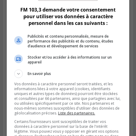
FM 103,3 demande votre consentement
pour utiliser vos données à caractère
personnel dans les cas suivants :
Publicités et contenu personnalisés, mesure de
performance des publicités et du contenu, études
d’audience et développement de services
Stocker et/ou accéder à des informations sur un
appareil
En savoir plus
BROSSARD
Publié le 2 août 2026 à 12h12
Le Festin culturel rassemblera les familles
Vos données à caractère personnel seront traitées, et les
informations liées à votre appareil (cookies, identifiants
à Brossard
uniques et autres types de données) pourront être stockées
et consultées par 66 partenaires, ainsi que partagées avec lui,
ou utilisées spécifiquement par ce site. Nos partenaires et
nous-mêmes sommes susceptibles d'utiliser des données de
géolocalisation précises.
Liste des partenaires.
Certains fournisseurs sont susceptibles de traiter vos
données à caractère personnel sur la base de l'intérêt
légitime. Vous pouvez vous y opposer en gérant vos options