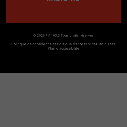
••••••••••••••••••
Comment synthoniser la fréquence HD dans
votre voiture
© 2026 FM 103,3 Tous droits réservés.
Politique de confidentialité
Politique d’accessibilité
Plan du site
Plan d'accessibilite