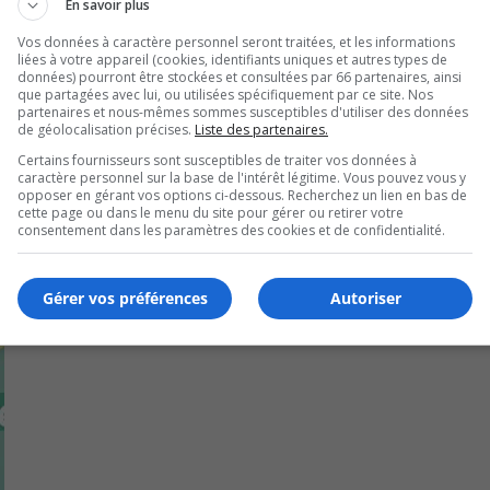
En savoir plus
or
a mairesse de Longueuil, Sylvie Parent, à ce propos, avant s
de
Vos données à caractère personnel seront traitées, et les informations
liées à votre appareil (cookies, identifiants uniques et autres types de
vo
données) pourront être stockées et consultées par 66 partenaires, ainsi
que partagées avec lui, ou utilisées spécifiquement par ce site. Nos
partenaires et nous-mêmes sommes susceptibles d'utiliser des données
de géolocalisation précises.
Liste des partenaires.
Certains fournisseurs sont susceptibles de traiter vos données à
caractère personnel sur la base de l'intérêt légitime. Vous pouvez vous y
opposer en gérant vos options ci-dessous. Recherchez un lien en bas de
cette page ou dans le menu du site pour gérer ou retirer votre
consentement dans les paramètres des cookies et de confidentialité.
Gérer vos préférences
Autoriser