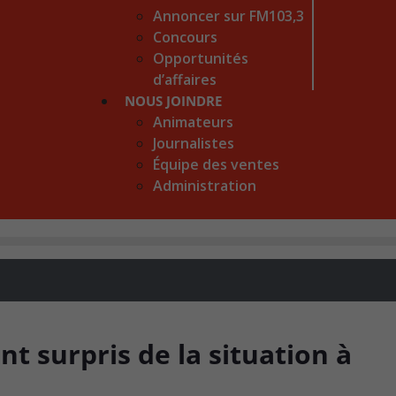
Annoncer sur FM103,3
Concours
Opportunités
d’affaires
NOUS JOINDRE
Animateurs
Journalistes
Équipe des ventes
Administration
t surpris de la situation à