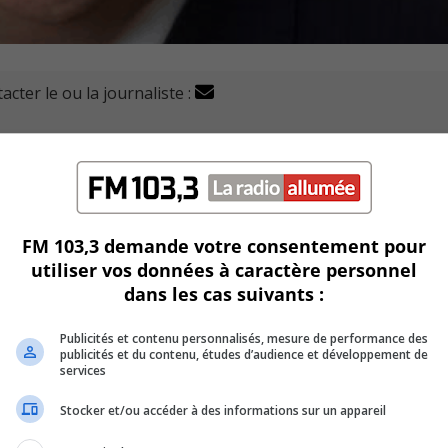
acter le ou la journaliste :
ffice municipal d’habitation de Longueuil (OMHL), Michel
Danielle Lavigne.
une situation lamentable au sein de l’OMHL, selon M. Lanctôt
FM 103,3 demande votre consentement pour
utiliser vos données à caractère personnel
yés.
dans les cas suivants :
U
00:00
Publicités et contenu personnalisés, mesure de performance des
U
publicités et du contenu, études d’audience et développement de
Ar
des comptes qu’à la présidente du CA, Monique Bastien.
services
ke
travail toxique déploré par le rapport du Groupe SCE.
Stocker et/ou accéder à des informations sur un appareil
to
in