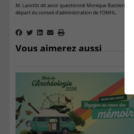
M. Lanctôt dit avoir questionné Monique Bastien et l
départ du conseil d’administration de l’OMHL.
Vous aimerez aussi