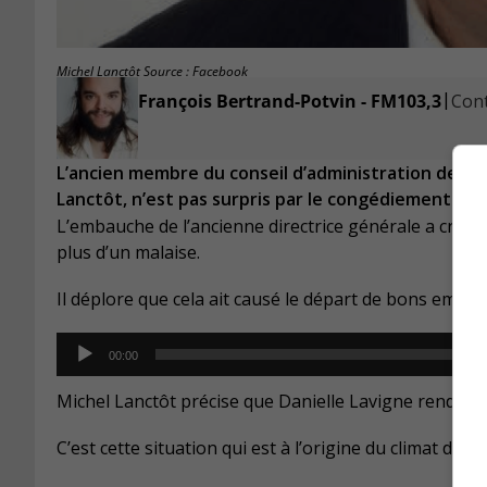
Michel Lanctôt Source : Facebook
|
François Bertrand-Potvin - FM103,3
Cont
L’ancien membre du conseil d’administration de l’O
Lanctôt, n’est pas surpris par le congédiement de 
L’embauche de l’ancienne directrice générale a créé 
plus d’un malaise.
Il déplore que cela ait causé le départ de bons emplo
Audio
00:00
Player
Michel Lanctôt précise que Danielle Lavigne rendait 
C’est cette situation qui est à l’origine du climat de 