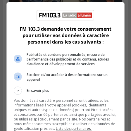
VIEUX-LONGUEUIL
Publié le 3 août 2026 à 14h47
Le Livre bleu rassemble 200 curieux à
FM 103,3 demande votre consentement
Longueuil
pour utiliser vos données à caractère
personnel dans les cas suivants :
Publicités et contenu personnalisés, mesure de
performance des publicités et du contenu, études
d’audience et développement de services
Stocker et/ou accéder à des informations sur un
appareil
En savoir plus
Vos données à caractère personnel seront traitées, et les
informations liées à votre appareil (cookies, identifiants
uniques et autres types de données) pourront être stockées
LA PRAIRIE
et consultées par 66 partenaires, ainsi que partagées avec lui,
Publié le 3 août 2026 à 06h57
ou utilisées spécifiquement par ce site. Nos partenaires et
Sonia Ziadé est candidate pour le PLQ
nous-mêmes sommes susceptibles d'utiliser des données de
dans La Prairie
géolocalisation précises.
Liste des partenaires.