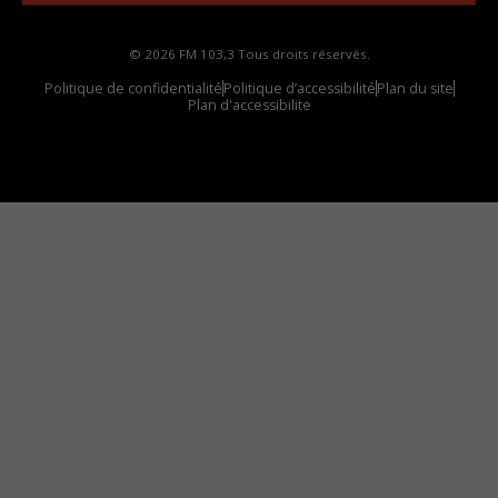
© 2026 FM 103,3 Tous droits réservés.
Politique de confidentialité
Politique d’accessibilité
Plan du site
Plan d'accessibilite
Comment installer notre vignette sur votre
appareil mobile