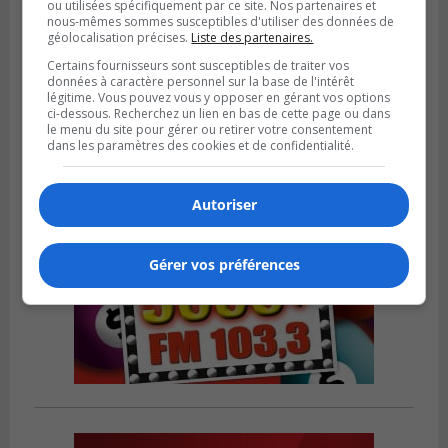
ou utilisées spécifiquement par ce site. Nos partenaires et
nous-mêmes sommes susceptibles d'utiliser des données de
géolocalisation précises.
Liste des partenaires.
Publié le 6 août 2026 à 05h39
La grenade du camping du lac Cristal était
Certains fournisseurs sont susceptibles de traiter vos
inoffensive
données à caractère personnel sur la base de l'intérêt
légitime. Vous pouvez vous y opposer en gérant vos options
ci-dessous. Recherchez un lien en bas de cette page ou dans
le menu du site pour gérer ou retirer votre consentement
dans les paramètres des cookies et de confidentialité.
Autoriser
Gérer vos préférences