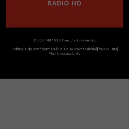
RADIO HD
••••••••••••••••••
Comment synthoniser la fréquence HD dans
votre voiture
© 2026 FM 103,3 Tous droits réservés.
Politique de confidentialité
Politique d’accessibilité
Plan du site
Plan d'accessibilite