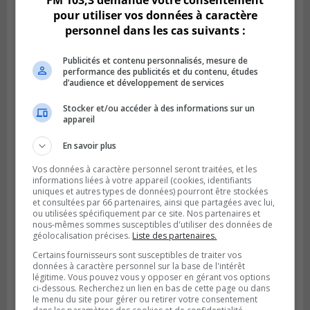
FM 103,3 demande votre consentement
pour utiliser vos données à caractère
personnel dans les cas suivants :
Publicités et contenu personnalisés, mesure de
performance des publicités et du contenu, études
d’audience et développement de services
Stocker et/ou accéder à des informations sur un
appareil
BOUCHERVILLE
Publié le 27 juillet 2026 à 19h58
En savoir plus
Metro prend les moyens pour protéger son
personnel cadre
Vos données à caractère personnel seront traitées, et les
informations liées à votre appareil (cookies, identifiants
uniques et autres types de données) pourront être stockées
et consultées par 66 partenaires, ainsi que partagées avec lui,
ou utilisées spécifiquement par ce site. Nos partenaires et
nous-mêmes sommes susceptibles d'utiliser des données de
géolocalisation précises.
Liste des partenaires.
Certains fournisseurs sont susceptibles de traiter vos
données à caractère personnel sur la base de l'intérêt
légitime. Vous pouvez vous y opposer en gérant vos options
ci-dessous. Recherchez un lien en bas de cette page ou dans
le menu du site pour gérer ou retirer votre consentement