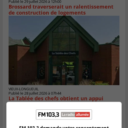
Publié le 29 juillet 2026 à 12h00
Brossard traverserait un ralentissement
de construction de logements
VIEUX-LONGUEUIL
Publié le 28 juillet 2026 à 07h44
La Tablée des chefs obtient un appui
financier pour poursuivre sa mission