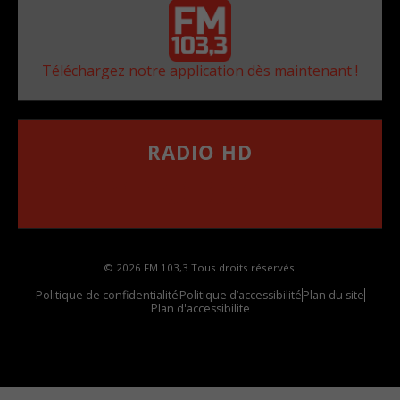
Téléchargez notre application dès maintenant !
RADIO HD
••••••••••••••••••
Comment synthoniser la fréquence HD dans
votre voiture
© 2026 FM 103,3 Tous droits réservés.
Politique de confidentialité
Politique d’accessibilité
Plan du site
Plan d'accessibilite