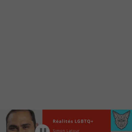
Voici la procédure ;)
À partir de votre téléphone, allez sur le site
internet de la Radio allumée au
www.fm1033.ca
Ensuite cliquez sur l’icône situé au bas de
votre écran
(celui qui représente un carré incluant une
flèche dirigé vers le haut)
Cliquez maintenant sur l’option Ajouter sur
l’écran d’accueil et vous verrez apparaître le
logo du FM 103,3
Faites Enregistrer en haut à droite.
Et voilà! Toutes les infos et l’écoute de votre radio
locale vous sont maintenant accessibles en un clic!
Audio
Réalités LGBTQ+
00:00
00:00
Player
Simon Latour