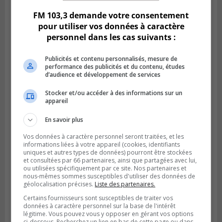
FM 103,3 demande votre consentement
pour utiliser vos données à caractère
personnel dans les cas suivants :
Publicités et contenu personnalisés, mesure de
performance des publicités et du contenu, études
d’audience et développement de services
Stocker et/ou accéder à des informations sur un
appareil
En savoir plus
Publié le 5 août 2026 à 09h42
La SQ lance un appel à la population pour
Vos données à caractère personnel seront traitées, et les
informations liées à votre appareil (cookies, identifiants
retrouver un homme disparu
uniques et autres types de données) pourront être stockées
et consultées par 66 partenaires, ainsi que partagées avec lui,
ou utilisées spécifiquement par ce site. Nos partenaires et
nous-mêmes sommes susceptibles d'utiliser des données de
géolocalisation précises.
Liste des partenaires.
Certains fournisseurs sont susceptibles de traiter vos
données à caractère personnel sur la base de l'intérêt
légitime. Vous pouvez vous y opposer en gérant vos options
ci-dessous. Recherchez un lien en bas de cette page ou dans