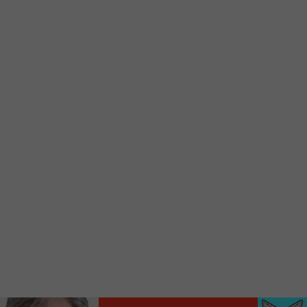
Ajoutez un signet FM 103,3 sur votre écran
d’accueil rapidement.
Voici la procédure ;)
À partir de votre téléphone, allez sur le site
internet de la Radio allumée au
www.fm1033.ca
Ensuite cliquez sur l’icône situé au bas de
votre écran
(celui qui représente un carré incluant une
flèche dirigé vers le haut)
Cliquez maintenant sur l’option Ajouter sur
l’écran d’accueil et vous verrez apparaître le
logo du FM 103,3
Faites Enregistrer en haut à droite.
Et voilà! Toutes les infos et l’écoute de votre radio
locale vous sont maintenant accessibles en un clic!