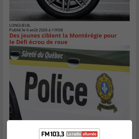
LONGUEUIL
Publié le 6 août 2026 à 11h58
Des jeunes ciblent la Montérégie pour
le Défi écrou de roue
Publié le 6 août 2026 à 05h39
La grenade du camping du lac Cristal était
inoffensive