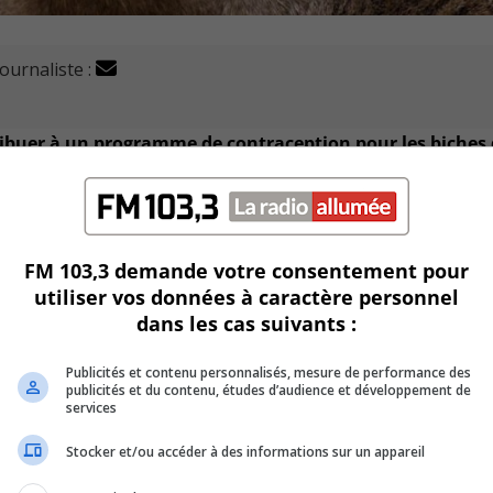
journaliste :
ibuer à un programme de contraception pour les biches
surpopulation.
ge des cerfs du parc Michel-Chartrand ne visait pas la Ville d
FM 103,3 demande votre consentement pour
utiliser vos données à caractère personnel
Parcs n’avait donné que deux choix à la Ville de Longueuil soit
dans les cas suivants :
on l’avocate.
Publicités et contenu personnalisés, mesure de performance des
U
00:00
publicités et du contenu, études d’audience et développement de
U
services
Ar
ue commentaire que ce soit depuis l’annonce d’épargner les c
Stocker et/ou accéder à des informations sur un appareil
ke
to