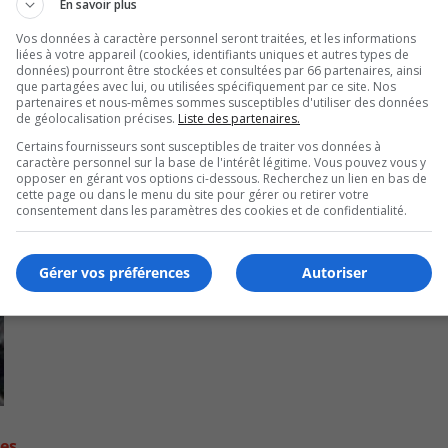
En savoir plus
in
or
Vos données à caractère personnel seront traitées, et les informations
liées à votre appareil (cookies, identifiants uniques et autres types de
de
données) pourront être stockées et consultées par 66 partenaires, ainsi
vo
que partagées avec lui, ou utilisées spécifiquement par ce site. Nos
partenaires et nous-mêmes sommes susceptibles d'utiliser des données
de géolocalisation précises.
Liste des partenaires.
Certains fournisseurs sont susceptibles de traiter vos données à
caractère personnel sur la base de l'intérêt légitime. Vous pouvez vous y
opposer en gérant vos options ci-dessous. Recherchez un lien en bas de
cette page ou dans le menu du site pour gérer ou retirer votre
consentement dans les paramètres des cookies et de confidentialité.
Gérer vos préférences
Autoriser
contre les fortes pluies