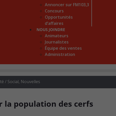
Annoncer sur FM103,3
Concours
Opportunités
d’affaires
NOUS JOINDRE
Animateurs
Journalistes
Équipe des ventes
Administration
 / Social
,
Nouvelles
 la population des cerfs