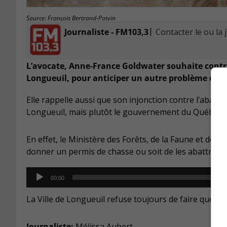
Source: François Bertrand-Potvin
|
Journaliste - FM103,3
Contacter le ou la 
L’avocate, Anne-France Goldwater souhaite contr
Longueuil, pour anticiper un autre problème de 
Elle rappelle aussi que son injonction contre l’abatta
Longueuil, mais plutôt le gouvernement du Québec.
En effet, le Ministère des Forêts, de la Faune et des 
donner un permis de chasse ou soit de les abattre sel
Audio
00:00
Player
La Ville de Longueuil refuse toujours de faire quelq
Journaliste:
Mélissa Aubert