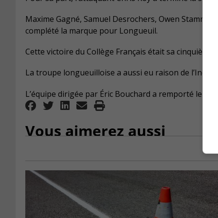
Maxime Gagné, Samuel Desrochers, Owen Stammer,
complété la marque pour Longueuil.
Cette victoire du Collège Français était sa cinquième d
La troupe longueuilloise a aussi eu raison de l’Inouk
L’équipe dirigée par Éric Bouchard a remporté le mat
Vous aimerez aussi