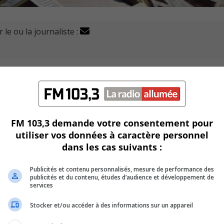
 le ou la journaliste :
eçoivent les Panthères, le vendredi 8 octobre.
 du Québec continue d’enchainer les victoires, avec deux gai
FM 103,3 demande votre consentement pour
utiliser vos données à caractère personnel
sposé du Shamrocks du West Island, samedi, par la marque de
dans les cas suivants :
 plus jeune gardien de l’histoire de la ligue à remporter un
Publicités et contenu personnalisés, mesure de performance des
publicités et du contenu, études d’audience et développement de
services
dirigés dans sa direction.
Stocker et/ou accéder à des informations sur un appareil
e avec trois buts et une mention d’aide.