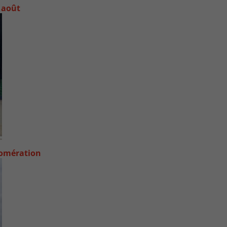
 août
lomération