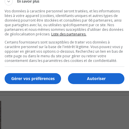
En savoir plus
 Jean-Thomas Turp-Tremblay et Thomas Bourbonnais ont
Vos données à caractère personnel seront traitées, et les informations
liées à votre appareil (cookies, identifiants uniques et autres types de
données) pourront être stockées et consultées par 66 partenaires, ainsi
que partagées avec lui, ou utilisées spécifiquement par ce site. Nos
partenaires et nous-mêmes sommes susceptibles d'utiliser des données
e suite.
de géolocalisation précises.
Liste des partenaires.
Certains fournisseurs sont susceptibles de traiter vos données à
 de Granby vendredi.
caractère personnel sur la base de l'intérêt légitime. Vous pouvez vous y
opposer en gérant vos options ci-dessous. Recherchez un lien en bas de
ch par la marque de 4 à 3.
cette page ou dans le menu du site pour gérer ou retirer votre
consentement dans les paramètres des cookies et de confidentialité.
Gérer vos préférences
Autoriser