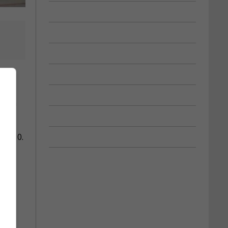
ns en
 8 à 0.