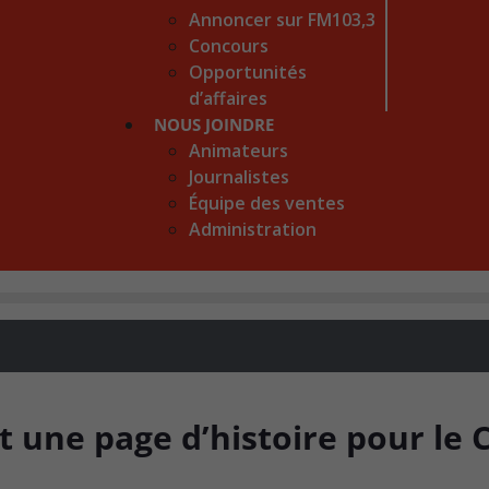
Annoncer sur FM103,3
Concours
Opportunités
d’affaires
NOUS JOINDRE
Animateurs
Journalistes
Équipe des ventes
Administration
t une page d’histoire pour le 