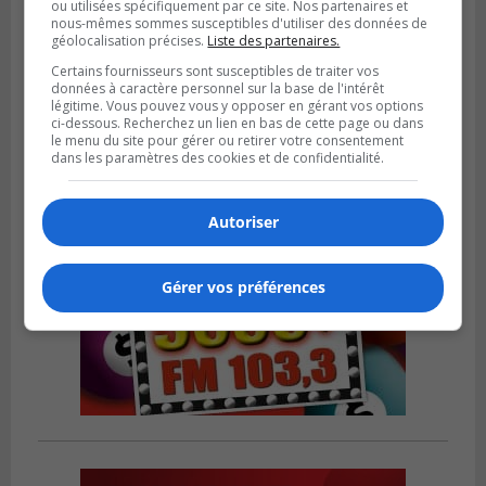
ou utilisées spécifiquement par ce site. Nos partenaires et
nous-mêmes sommes susceptibles d'utiliser des données de
VIEUX-LONGUEUIL
géolocalisation précises.
Liste des partenaires.
Publié le 3 août 2026 à 14h47
Le Livre bleu rassemble 200 curieux à
Certains fournisseurs sont susceptibles de traiter vos
Longueuil
données à caractère personnel sur la base de l'intérêt
légitime. Vous pouvez vous y opposer en gérant vos options
ci-dessous. Recherchez un lien en bas de cette page ou dans
le menu du site pour gérer ou retirer votre consentement
dans les paramètres des cookies et de confidentialité.
Autoriser
Gérer vos préférences