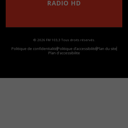
RADIO HD
••••••••••••••••••
Comment synthoniser la fréquence HD dans
votre voiture
© 2026 FM 103,3 Tous droits réservés.
Politique de confidentialité
Politique d’accessibilité
Plan du site
Plan d'accessibilite