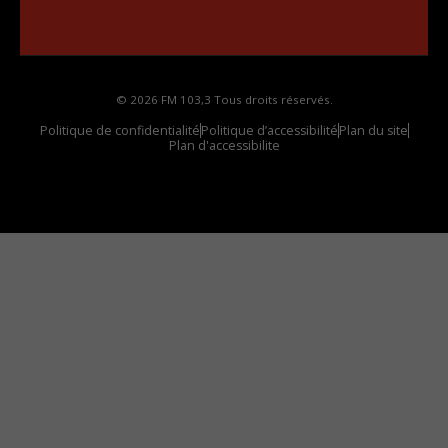
Comment synthoniser la fréquence HD dans
votre voiture
© 2026 FM 103,3 Tous droits réservés.
Politique de confidentialité
Politique d’accessibilité
Plan du site
Plan d'accessibilite