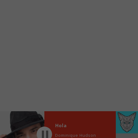
Voici la procédure ;)
À partir de votre téléphone, allez sur le site
internet de la Radio allumée au
www.fm1033.ca
Ensuite cliquez sur l’icône situé au bas de
votre écran
(celui qui représente un carré incluant une
flèche dirigé vers le haut)
Cliquez maintenant sur l’option Ajouter sur
l’écran d’accueil et vous verrez apparaître le
logo du FM 103,3
Faites Enregistrer en haut à droite.
Et voilà! Toutes les infos et l’écoute de votre radio
locale vous sont maintenant accessibles en un clic!
Audio
Hola
00:00
00:00
Player
Dominique Hudson