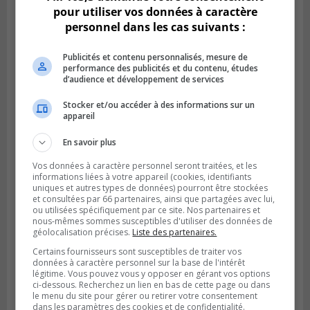
pour utiliser vos données à caractère
personnel dans les cas suivants :
Publicités et contenu personnalisés, mesure de
performance des publicités et du contenu, études
d’audience et développement de services
Stocker et/ou accéder à des informations sur un
appareil
LA PRAIRIE
Publié le 4 août 2026 à 15h50
Le mur du rempart de La Prairie retrouve
En savoir plus
sa jeunesse
Vos données à caractère personnel seront traitées, et les
informations liées à votre appareil (cookies, identifiants
uniques et autres types de données) pourront être stockées
et consultées par 66 partenaires, ainsi que partagées avec lui,
ou utilisées spécifiquement par ce site. Nos partenaires et
nous-mêmes sommes susceptibles d'utiliser des données de
géolocalisation précises.
Liste des partenaires.
Certains fournisseurs sont susceptibles de traiter vos
données à caractère personnel sur la base de l'intérêt
légitime. Vous pouvez vous y opposer en gérant vos options
ci-dessous. Recherchez un lien en bas de cette page ou dans
le menu du site pour gérer ou retirer votre consentement
dans les paramètres des cookies et de confidentialité.