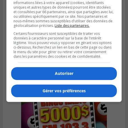
informations liées à votre appareil (cookies, identifiants
uniques et autres types de données) pourront être stockées
et consultées par 66 partenaires, ainsi que partagées avec lui,
ou utilisées spécifiquement par ce site. Nos partenaires et
nous-mêmes sommes susceptibles d'utiliser des données de
géolocalisation précises.
Liste des partenaires.
Certains fournisseurs sont susceptibles de traiter vos
données à caractère personnel sur la base de l'intérêt
Publié le 1 août 2026 à 16h03
légitime. Vous pouvez vous y opposer en gérant vos options
Le Festival Kaput propose des activités
ci-dessous. Recherchez un lien en bas de cette page ou dans
récupératrices
le menu du site pour gérer ou retirer votre consentement
dans les paramètres des cookies et de confidentialité.
Autoriser
Gérer vos préférences