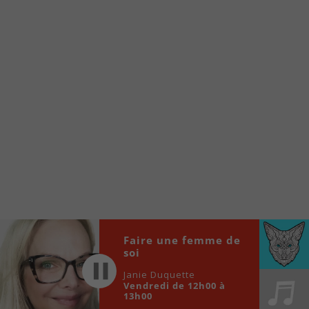
À partir de votre téléphone, allez sur le site
internet de la Radio allumée au
www.fm1033.ca
Ensuite cliquez sur l’icône situé au bas de
votre écran
(celui qui représente un carré incluant une
flèche dirigé vers le haut)
Cliquez maintenant sur l’option Ajouter sur
l’écran d’accueil et vous verrez apparaître le
logo du FM 103,3
Faites Enregistrer en haut à droite.
Et voilà! Toutes les infos et l’écoute de votre radio
locale vous sont maintenant accessibles en un clic!
Faire une femme de
Audio
soi
00:00
00:00
Player
Janie Duquette
Vendredi de 12h00 à
13h00