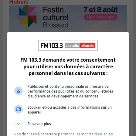
Hubert
FM 103,3 demande votre consentement
pour utiliser vos données à caractère
personnel dans les cas suivants :
BROSSARD
Publicités et contenu personnalisés, mesure de
Publié le 2 août 2026 à 12h12
performance des publicités et du contenu, études
Le Festin culturel rassemblera les familles
d’audience et développement de services
à Brossard
Stocker et/ou accéder à des informations sur un
appareil
En savoir plus
Vos données à caractère personnel seront traitées, et les