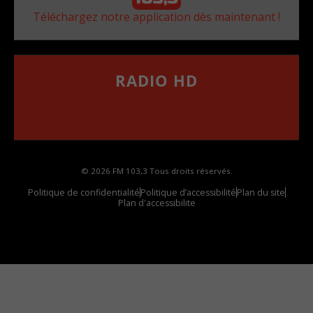
Téléchargez notre application dès maintenant !
RADIO HD
••••••••••••••••••
Comment synthoniser la fréquence HD dans
votre voiture
© 2026 FM 103,3 Tous droits réservés.
Politique de confidentialité
Politique d’accessibilité
Plan du site
Plan d'accessibilite