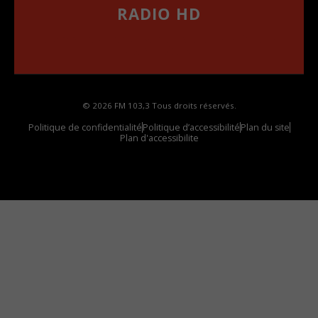
RADIO HD
••••••••••••••••••
Comment synthoniser la fréquence HD dans
votre voiture
© 2026 FM 103,3 Tous droits réservés.
Politique de confidentialité
Politique d’accessibilité
Plan du site
Plan d'accessibilite