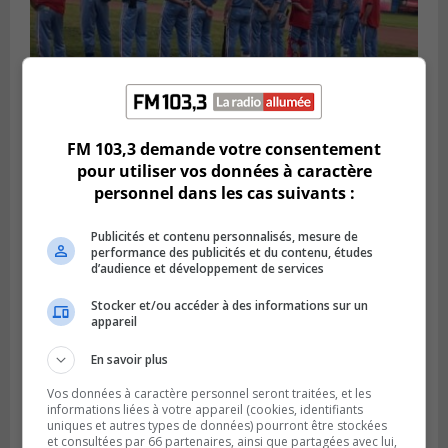
FM 103,3 demande votre consentement
LONGUEUIL
pour utiliser vos données à caractère
Publié le 6 août 2026 à 05h11
Une poussée tardive propulse les Ducs
personnel dans les cas suivants :
vers la victoire à Laval
Publicités et contenu personnalisés, mesure de
performance des publicités et du contenu, études
d’audience et développement de services
Stocker et/ou accéder à des informations sur un
appareil
En savoir plus
Vos données à caractère personnel seront traitées, et les
informations liées à votre appareil (cookies, identifiants
uniques et autres types de données) pourront être stockées
et consultées par 66 partenaires, ainsi que partagées avec lui,