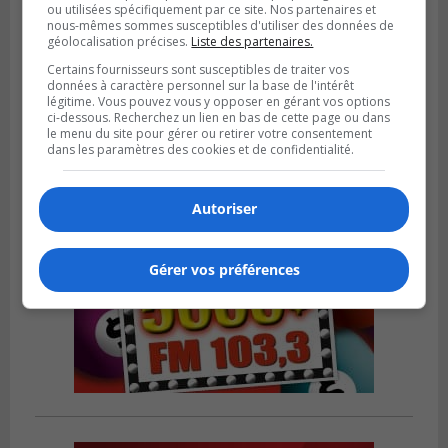
ou utilisées spécifiquement par ce site. Nos partenaires et
nous-mêmes sommes susceptibles d'utiliser des données de
LONGUEUIL
géolocalisation précises.
Liste des partenaires.
Publié le 5 août 2026 à 08h38
Les Ducs s’inclinent 4‑3 face à ABC 16U
Certains fournisseurs sont susceptibles de traiter vos
dans un match serré à Longueuil
données à caractère personnel sur la base de l'intérêt
légitime. Vous pouvez vous y opposer en gérant vos options
ci-dessous. Recherchez un lien en bas de cette page ou dans
le menu du site pour gérer ou retirer votre consentement
dans les paramètres des cookies et de confidentialité.
Autoriser
Gérer vos préférences