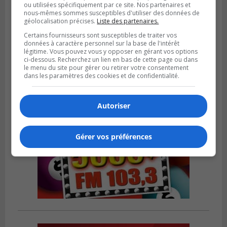
ou utilisées spécifiquement par ce site. Nos partenaires et
nous-mêmes sommes susceptibles d'utiliser des données de
VIEUX-LONGUEUIL
géolocalisation précises.
Liste des partenaires.
Publié le 31 juillet 2026 à 14h20
Le RTL dévoile sa nouvelle flotte de
Certains fournisseurs sont susceptibles de traiter vos
transport adapté
données à caractère personnel sur la base de l'intérêt
légitime. Vous pouvez vous y opposer en gérant vos options
ci-dessous. Recherchez un lien en bas de cette page ou dans
le menu du site pour gérer ou retirer votre consentement
dans les paramètres des cookies et de confidentialité.
Autoriser
Gérer vos préférences