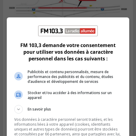
FM 103,3 demande votre consentement
BOUCHERVILLE
pour utiliser vos données à caractère
Publié le 5 août 2026 à 15h25
Le MTMD annonce des fermetures sur
personnel dans les cas suivants :
l’autoroute 20 à Boucherville
Publicités et contenu personnalisés, mesure de
performance des publicités et du contenu, études
d’audience et développement de services
Stocker et/ou accéder à des informations sur un
appareil
En savoir plus
Vos données à caractère personnel seront traitées, et les
informations liées à votre appareil (cookies, identifiants
uniques et autres types de données) pourront être stockées
et consultées par 66 partenaires, ainsi que partagées avec lui,