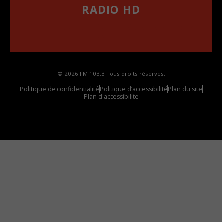
RADIO HD
••••••••••••••••••
Comment synthoniser la fréquence HD dans
votre voiture
© 2026 FM 103,3 Tous droits réservés.
Politique de confidentialité
Politique d’accessibilité
Plan du site
Plan d'accessibilite