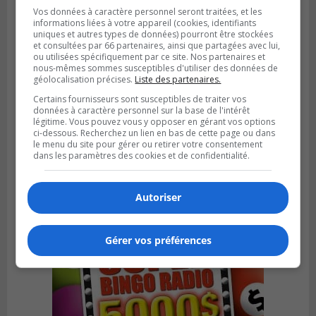
Vos données à caractère personnel seront traitées, et les
informations liées à votre appareil (cookies, identifiants
uniques et autres types de données) pourront être stockées
et consultées par 66 partenaires, ainsi que partagées avec lui,
ou utilisées spécifiquement par ce site. Nos partenaires et
nous-mêmes sommes susceptibles d'utiliser des données de
géolocalisation précises.
Liste des partenaires.
Certains fournisseurs sont susceptibles de traiter vos
données à caractère personnel sur la base de l'intérêt
légitime. Vous pouvez vous y opposer en gérant vos options
VIEUX-LONGUEUIL
ci-dessous. Recherchez un lien en bas de cette page ou dans
Publié le 3 août 2026 à 14h47
Le Livre bleu rassemble 200 curieux à
le menu du site pour gérer ou retirer votre consentement
dans les paramètres des cookies et de confidentialité.
Longueuil
Autoriser
Gérer vos préférences