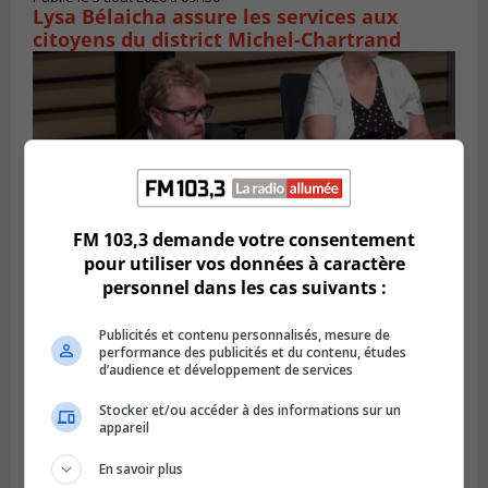
Lysa Bélaicha assure les services aux
citoyens du district Michel‑Chartrand
FM 103,3 demande votre consentement
pour utiliser vos données à caractère
personnel dans les cas suivants :
LONGUEUIL
Publicités et contenu personnalisés, mesure de
Publié le 4 août 2026 à 08h28
performance des publicités et du contenu, études
Longueuil demande de reporter une
d’audience et développement de services
élection partielle
Stocker et/ou accéder à des informations sur un
appareil
En savoir plus