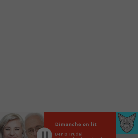
Voici la procédure ;)
À partir de votre téléphone, allez sur le site
internet de la Radio allumée au
www.fm1033.ca
Ensuite cliquez sur l’icône situé au bas de
votre écran
(celui qui représente un carré incluant une
flèche dirigé vers le haut)
Cliquez maintenant sur l’option Ajouter sur
l’écran d’accueil et vous verrez apparaître le
logo du FM 103,3
Faites Enregistrer en haut à droite.
Et voilà! Toutes les infos et l’écoute de votre radio
locale vous sont maintenant accessibles en un clic!
Audio
Dimanche on lit
00:00
00:00
Player
Denis Trudel