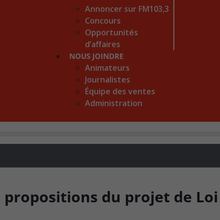
Annoncer sur FM103,3
Concours
Opportunités
d’affaires
NOUS JOINDRE
Animateurs
Journalistes
Équipe des ventes
Administration
s propositions du projet de Lo