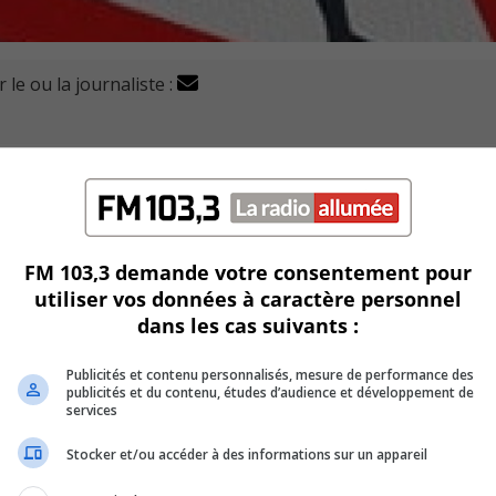
 le ou la journaliste :
son soutien à l'adoption du projet de loi no 48, qui modif
s sur les systèmes de détection et d’autres aspects de la séc
FM 103,3 demande votre consentement pour
ones scolaires et à réduire la vitesse à 30 km/h, avec la possib
utiliser vos données à caractère personnel
dans les cas suivants :
sation des radars photo, permettant aux municipalités de fin
Publicités et contenu personnalisés, mesure de performance des
publicités et du contenu, études d’audience et développement de
ntes avec le ministère des Transports.
services
itionnelles concernant la circulation des véhicules hors rou
Stocker et/ou accéder à des informations sur un appareil