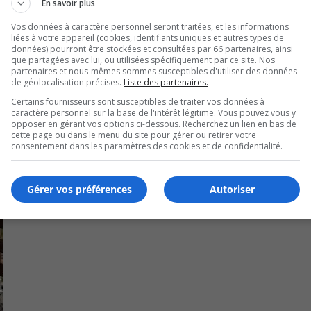
En savoir plus
des transports de l’UMQ et maire de Candiac, Normand Dyot
Vos données à caractère personnel seront traitées, et les informations
liées à votre appareil (cookies, identifiants uniques et autres types de
ment pour améliorer la sécurité routière.
données) pourront être stockées et consultées par 66 partenaires, ainsi
que partagées avec lui, ou utilisées spécifiquement par ce site. Nos
partenaires et nous-mêmes sommes susceptibles d'utiliser des données
de géolocalisation précises.
Liste des partenaires.
Certains fournisseurs sont susceptibles de traiter vos données à
caractère personnel sur la base de l'intérêt légitime. Vous pouvez vous y
opposer en gérant vos options ci-dessous. Recherchez un lien en bas de
cette page ou dans le menu du site pour gérer ou retirer votre
consentement dans les paramètres des cookies et de confidentialité.
Gérer vos préférences
Autoriser