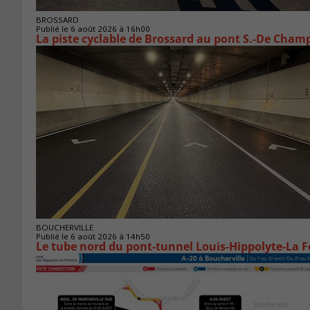
BROSSARD
Publié le 6 août 2026 à 16h00
La piste cyclable de Brossard au pont S.-De Champ
BOUCHERVILLE
Publié le 6 août 2026 à 14h50
Le tube nord du pont-tunnel Louis-Hippolyte-La F