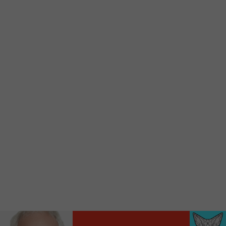
Ajoutez un signet FM 103,3 sur votre écran
d’accueil rapidement.
Voici la procédure ;)
À partir de votre téléphone, allez sur le site
internet de la Radio allumée au
www.fm1033.ca
Ensuite cliquez sur l’icône situé au bas de
votre écran
(celui qui représente un carré incluant une
flèche dirigé vers le haut)
Cliquez maintenant sur l’option Ajouter sur
l’écran d’accueil et vous verrez apparaître le
logo du FM 103,3
Faites Enregistrer en haut à droite.
Et voilà! Toutes les infos et l’écoute de votre radio
locale vous sont maintenant accessibles en un clic!