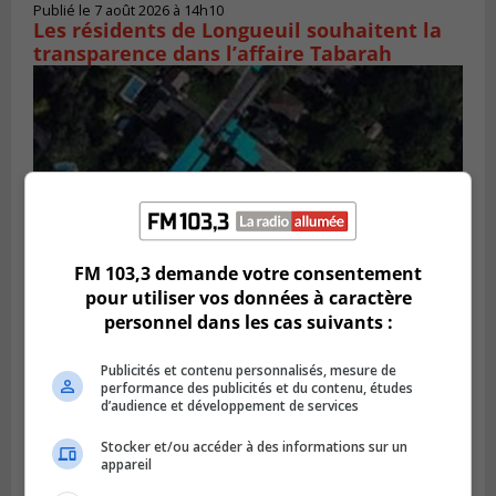
Publié le 7 août 2026 à 14h10
Les résidents de Longueuil souhaitent la
transparence dans l’affaire Tabarah
FM 103,3 demande votre consentement
pour utiliser vos données à caractère
personnel dans les cas suivants :
GREENFIELD PARK
Publié le 6 août 2026 à 13h45
Publicités et contenu personnalisés, mesure de
Greenfield Park veut s’armer contre les
performance des publicités et du contenu, études
fortes
d’audience et développement de services
pluies
Stocker et/ou accéder à des informations sur un
appareil