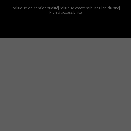
Politique de confidentialité
Politique d’accessibilité
Plan du site
Plan d'accessibilite
Comment installer notre vignette sur votre
appareil mobile