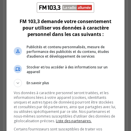
SAINT-HUBERT
Publié le 27 février 2024 à 15h15
Carignan a un plan pour le locatif
intergénérationnel
FM 103,3 demande votre consentement
pour utiliser vos données à caractère
personnel dans les cas suivants :
Publicités et contenu personnalisés, mesure de
performance des publicités et du contenu, études
d’audience et développement de services
Stocker et/ou accéder à des informations sur un
appareil
En savoir plus
Vos données à caractère personnel seront traitées, et les
BROSSARD
informations liées à votre appareil (cookies, identifiants
Publié le 23 février 2024 à 10h59
uniques et autres types de données) pourront être stockées
Les candidatures pour le Gala excellence
et consultées par 66 partenaires, ainsi que partagées avec lui,
sont terminées
ou utilisées spécifiquement par ce site. Nos partenaires et
nous-mêmes sommes susceptibles d'utiliser des données de
géolocalisation précises.
Liste des partenaires.
Certains fournisseurs sont susceptibles de traiter vos