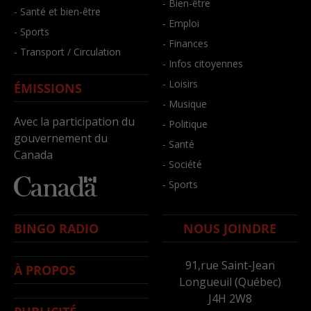
- Bien-être
- Santé et bien-être
- Emploi
- Sports
- Finances
- Transport / Circulation
- Infos citoyennes
- Loisirs
ÉMISSIONS
- Musique
Avec la participation du
- Politique
gouvernement du
- Santé
Canada
- Société
- Sports
BINGO RADIO
NOUS JOINDRE
91,rue Saint-Jean
À PROPOS
Longueuil (Québec)
J4H 2W8