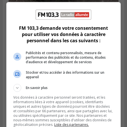
LA PRAIRIE
Publié le 10 août 2026 à 11h59
La Prairie nettoie ses égouts dans
FM 103,3 demande votre consentement
plusieurs secteurs
pour utiliser vos données à caractère
personnel dans les cas suivants :
Publicités et contenu personnalisés, mesure de
performance des publicités et du contenu, études
d’audience et développement de services
Stocker et/ou accéder à des informations sur un
appareil
En savoir plus
Vos données à caractère personnel seront traitées, et les
informations liées à votre appareil (cookies, identifiants
uniques et autres types de données) pourront être stockées
BOUCHERVILLE
et consultées par 66 partenaires, ainsi que partagées avec lui,
Publié le 10 août 2026 à 05h37
ou utilisées spécifiquement par ce site. Nos partenaires et
Les jeunes cyclistes de la Rive-Sud se
nous-mêmes sommes susceptibles d'utiliser des données de
démarquent à Boucherville
géolocalisation précises.
Liste des partenaires.