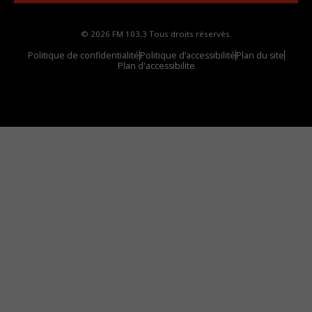
© 2026 FM 103,3 Tous droits réservés.
Politique de confidentialité
Politique d’accessibilité
Plan du site
Plan d'accessibilite
Comment installer notre vignette sur votre
appareil mobile