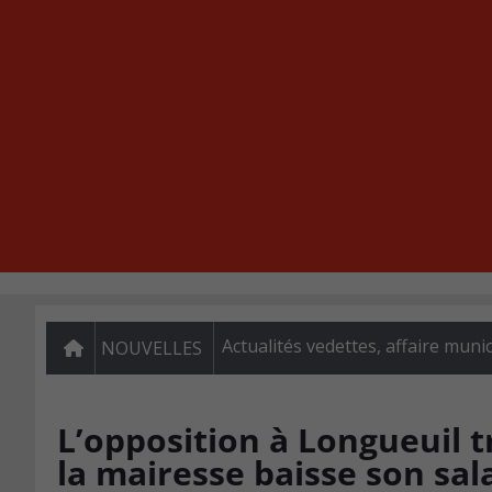
Actualités vedettes
,
affaire munic
NOUVELLES
L’opposition à Longueuil t
la mairesse baisse son sal