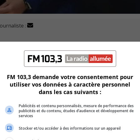
journaliste :
 salue la volonté de la mairesse Sylvie Parent de réduire 
 montrer patient pour en arriver à ce résultat.
s soit enclenché pour une évaluation du revenu de Mme Paren
FM 103,3 demande votre consentement pour
utiliser vos données à caractère personnel
dans les cas suivants :
de 10 mois et débourser 13 000$ pour un rapport commandé à 
décide à fléchir sur sa position.»
Publicités et contenu personnalisés, mesure de performance des
publicités et du contenu, études d’audience et développement de
e même une des mieux payée en province, même en-dessus d
services
u premier ministre du Québec François Legault.
Stocker et/ou accéder à des informations sur un appareil
inement examinée par les membres du conseil.