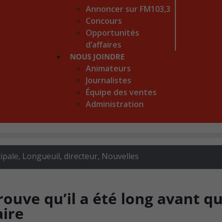
Annoncer sur FM103,3
Concours
Opportunités
d’affaires
NOUS JOINDRE
Animateurs
Journalistes
Équipe des ventes
Administration
ipale, Longueuil, directeur
,
Nouvelles
rouve qu’il a été long avant q
aire