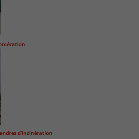
lomération
endres d’incinération