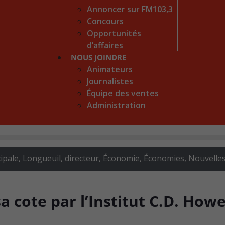
Annoncer sur FM103,3
Concours
Opportunités
d’affaires
NOUS JOINDRE
Animateurs
Journalistes
Équipe des ventes
Administration
ipale, Longueuil, directeur
,
Économie
,
Économies
,
Nouvelle
a cote par l’Institut C.D. How