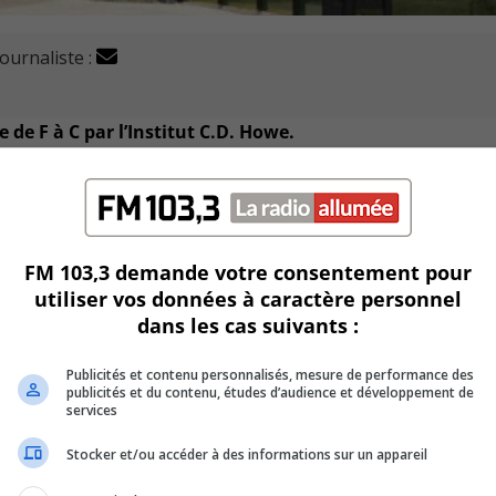
journaliste :
 de F à C par l’Institut C.D. Howe.
 que la Ville ait fait part aux instances de l’Institut son
 F dans son rapport remis en décembre dernier.
 of Canada’s Cities
, classe les 31 plus grandes villes canadien
FM 103,3 demande votre consentement pour
utiliser vos données à caractère personnel
tation des informations financières.
dans les cas suivants :
 et après discussions avec les responsables de l’Institut C.D
Publicités et contenu personnalisés, mesure de performance des
publicités et du contenu, études d’audience et développement de
lèle entre les données du budget local de la Ville et les états
services
Stocker et/ou accéder à des informations sur un appareil
 financiers ayant servi à octroyer la cote F regroupaient les