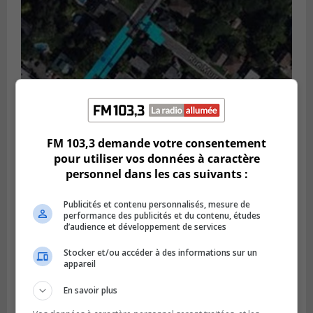
FM 103,3 demande votre consentement
pour utiliser vos données à caractère
GREENFIELD PARK
Publié le 6 août 2026 à 13h45
personnel dans les cas suivants :
Greenfield Park veut s’armer contre les
fortes
Publicités et contenu personnalisés, mesure de
pluies
performance des publicités et du contenu, études
d’audience et développement de services
Stocker et/ou accéder à des informations sur un
appareil
En savoir plus