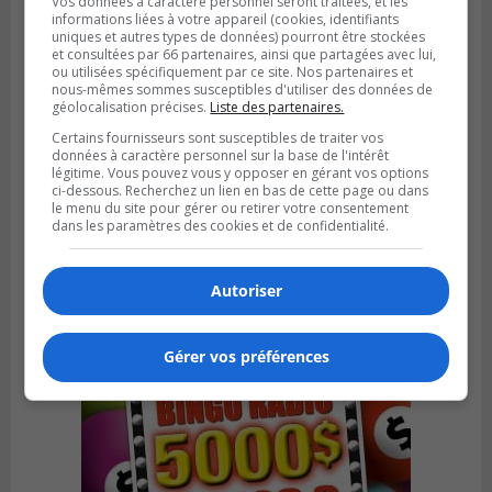
Vos données à caractère personnel seront traitées, et les
informations liées à votre appareil (cookies, identifiants
uniques et autres types de données) pourront être stockées
et consultées par 66 partenaires, ainsi que partagées avec lui,
ou utilisées spécifiquement par ce site. Nos partenaires et
nous-mêmes sommes susceptibles d'utiliser des données de
géolocalisation précises.
Liste des partenaires.
Certains fournisseurs sont susceptibles de traiter vos
données à caractère personnel sur la base de l'intérêt
SAINT-HUBERT
légitime. Vous pouvez vous y opposer en gérant vos options
Publié le 6 août 2026 à 09h39
ci-dessous. Recherchez un lien en bas de cette page ou dans
Longueuil injecte 1,5 M$ pour moderniser
le menu du site pour gérer ou retirer votre consentement
deux stations de pompage
dans les paramètres des cookies et de confidentialité.
Autoriser
Gérer vos préférences