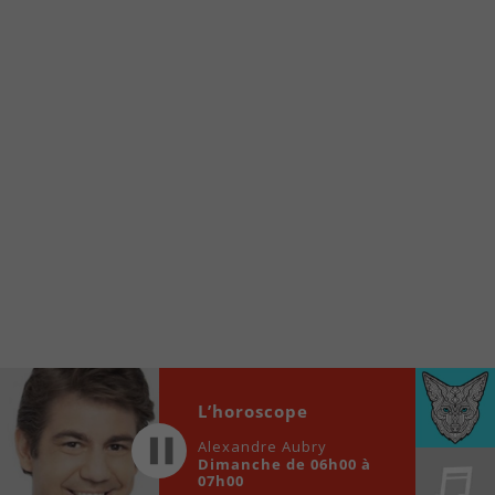
À partir de votre téléphone, allez sur le site
internet de la Radio allumée au
www.fm1033.ca
Ensuite cliquez sur l’icône situé au bas de
votre écran
(celui qui représente un carré incluant une
flèche dirigé vers le haut)
Cliquez maintenant sur l’option Ajouter sur
l’écran d’accueil et vous verrez apparaître le
logo du FM 103,3
Faites Enregistrer en haut à droite.
Et voilà! Toutes les infos et l’écoute de votre radio
locale vous sont maintenant accessibles en un clic!
Audio
L’horoscope
00:00
00:00
Player
Alexandre Aubry
Dimanche de 06h00 à
07h00