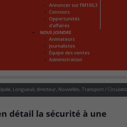
Annoncer sur FM103,3
Concours
Opportunités
d’affaires
NOUS JOINDRE
Animateurs
Journalistes
Équipe des ventes
Administration
ipale, Longueuil, directeur
,
Nouvelles
,
Transport / Circulati
 détail la sécurité à une