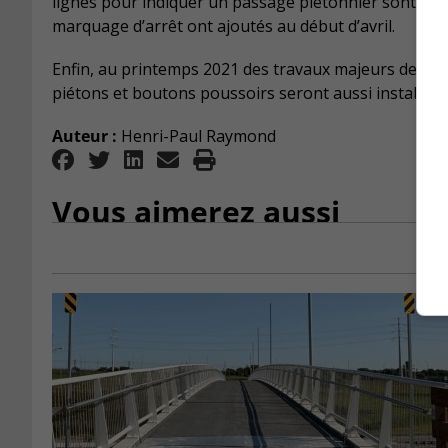
lignes pour indiquer un passage piétonnier sont peint
marquage d’arrêt ont ajoutés au début d’avril.
Enfin, au printemps 2021 des travaux majeurs de réfe
piétons et boutons poussoirs seront aussi installés.
Auteur :
Henri-Paul Raymond
Vous aimerez aussi