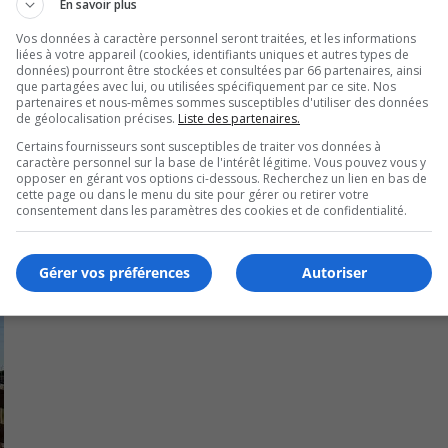
es sur les lignes de corridors et sur les bandes de passage 
En savoir plus
Vos données à caractère personnel seront traitées, et les informations
liées à votre appareil (cookies, identifiants uniques et autres types de
ction seront réalisés avec entre-autres un feu sonore, feu 
données) pourront être stockées et consultées par 66 partenaires, ainsi
que partagées avec lui, ou utilisées spécifiquement par ce site. Nos
partenaires et nous-mêmes sommes susceptibles d'utiliser des données
de géolocalisation précises.
Liste des partenaires.
Certains fournisseurs sont susceptibles de traiter vos données à
caractère personnel sur la base de l'intérêt légitime. Vous pouvez vous y
opposer en gérant vos options ci-dessous. Recherchez un lien en bas de
cette page ou dans le menu du site pour gérer ou retirer votre
consentement dans les paramètres des cookies et de confidentialité.
Gérer vos préférences
Autoriser