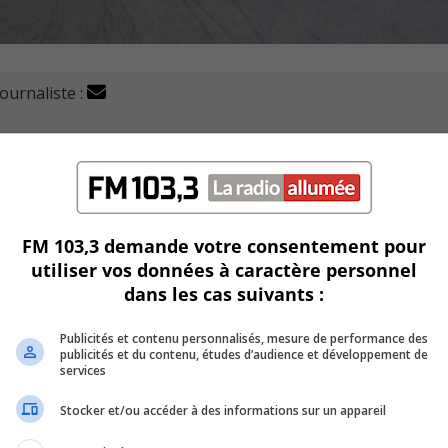
journaliste :
doit être fait pour rendre plus sécuritaire l’intersection 
 la rue St-Thomas.
ménagement dans ce secteur.
FM 103,3 demande votre consentement pour
utiliser vos données à caractère personnel
s dernier à cet endroit que la conseillère Éthier a préparé sa
dans les cas suivants :
Publicités et contenu personnalisés, mesure de performance des
n accord d’apporter des mesures correctrices temporaire à
publicités et du contenu, études d’audience et développement de
services
Stocker et/ou accéder à des informations sur un appareil
r la présence d’un passage pour piétons ont été installés,