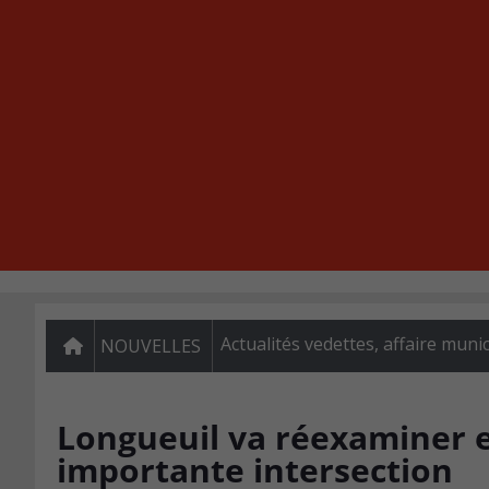
Actualités vedettes
,
affaire munic
NOUVELLES
Longueuil va réexaminer en
importante intersection