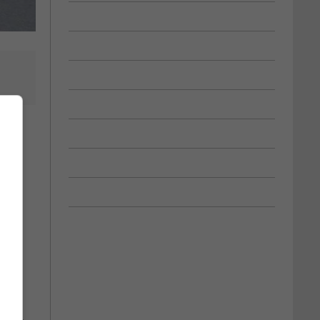
des
 des