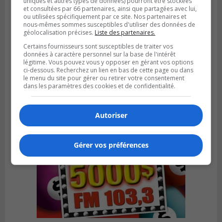
uniques et autres types de données) pourront être stockées
et consultées par 66 partenaires, ainsi que partagées avec lui,
ou utilisées spécifiquement par ce site. Nos partenaires et
nous-mêmes sommes susceptibles d'utiliser des données de
géolocalisation précises.
Liste des partenaires.
LA PRAIRIE
Certains fournisseurs sont susceptibles de traiter vos
Publié le 4 août 2026 à 15h50
données à caractère personnel sur la base de l'intérêt
Le mur du rempart de La Prairie retrouve
légitime. Vous pouvez vous y opposer en gérant vos options
sa jeunesse
ci-dessous. Recherchez un lien en bas de cette page ou dans
le menu du site pour gérer ou retirer votre consentement
dans les paramètres des cookies et de confidentialité.
Autoriser
Gérer vos préférences