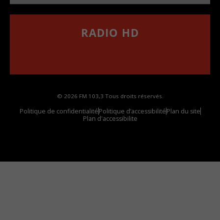
RADIO HD
••••••••••••••••••
Comment synthoniser la fréquence HD dans
votre voiture
© 2026 FM 103,3 Tous droits réservés.
Politique de confidentialité
Politique d’accessibilité
Plan du site
Plan d'accessibilite