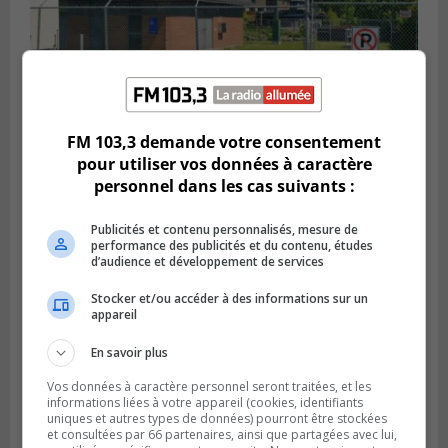
FM 103,3 demande votre consentement
SAINT-HUBERT
Publié le 6 août 2026 à 09h39
pour utiliser vos données à caractère
Longueuil injecte 1,5 M$ pour moderniser
personnel dans les cas suivants :
deux stations de pompage
Publicités et contenu personnalisés, mesure de
performance des publicités et du contenu, études
d’audience et développement de services
Stocker et/ou accéder à des informations sur un
appareil
En savoir plus
Vos données à caractère personnel seront traitées, et les
informations liées à votre appareil (cookies, identifiants
uniques et autres types de données) pourront être stockées
et consultées par 66 partenaires, ainsi que partagées avec lui,