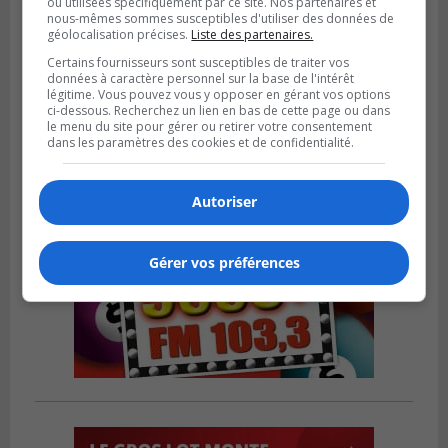
ou utilisées spécifiquement par ce site. Nos partenaires et
nous-mêmes sommes susceptibles d'utiliser des données de
LA PRAIRIE
Publié le 5 août 2026 à 11h59
géolocalisation précises.
Liste des partenaires.
La Prairie loue des espaces de glace
Certains fournisseurs sont susceptibles de traiter vos
jusqu’en avril 2027
données à caractère personnel sur la base de l'intérêt
légitime. Vous pouvez vous y opposer en gérant vos options
ci-dessous. Recherchez un lien en bas de cette page ou dans
le menu du site pour gérer ou retirer votre consentement
dans les paramètres des cookies et de confidentialité.
Autoriser
Gérer vos préférences