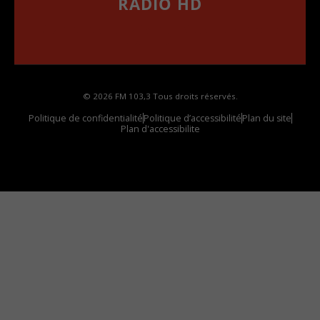
RADIO HD
••••••••••••••••••
Comment synthoniser la fréquence HD dans
votre voiture
© 2026 FM 103,3 Tous droits réservés.
Politique de confidentialité
Politique d’accessibilité
Plan du site
Plan d'accessibilite