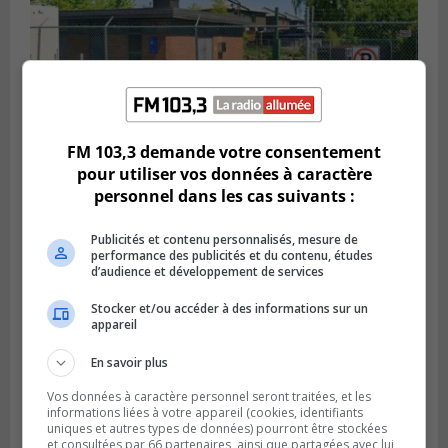
FM 103,3 demande votre consentement
SAINT-HUBERT
pour utiliser vos données à caractère
Publié le 6 août 2026 à 09h39
personnel dans les cas suivants :
Longueuil injecte 1,5 M$ pour moderniser
deux stations de pompage
Publicités et contenu personnalisés, mesure de
performance des publicités et du contenu, études
d’audience et développement de services
Stocker et/ou accéder à des informations sur un
appareil
En savoir plus
Vos données à caractère personnel seront traitées, et les
informations liées à votre appareil (cookies, identifiants
uniques et autres types de données) pourront être stockées
et consultées par 66 partenaires, ainsi que partagées avec lui,