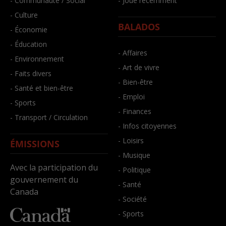
- Communauté / Social
- Joué récemment
- Culture
BALADOS
- Économie
- Éducation
- Affaires
- Environnement
- Art de vivre
- Faits divers
- Bien-être
- Santé et bien-être
- Emploi
- Sports
- Finances
- Transport / Circulation
- Infos citoyennes
- Loisirs
ÉMISSIONS
- Musique
Avec la participation du
- Politique
gouvernement du
- Santé
Canada
- Société
- Sports