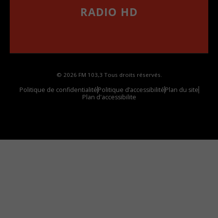
RADIO HD
••••••••••••••••••
Comment synthoniser la fréquence HD dans
votre voiture
© 2026 FM 103,3 Tous droits réservés.
Politique de confidentialité
Politique d’accessibilité
Plan du site
Plan d'accessibilite