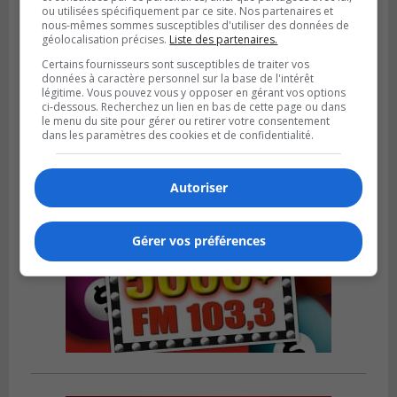
ou utilisées spécifiquement par ce site. Nos partenaires et
nous-mêmes sommes susceptibles d'utiliser des données de
LONGUEUIL
géolocalisation précises.
Liste des partenaires.
Publié le 5 août 2026 à 13h50
Le Mois de l’archéologie bat son plein sur
Certains fournisseurs sont susceptibles de traiter vos
données à caractère personnel sur la base de l'intérêt
la Rive-Sud de Montréal
légitime. Vous pouvez vous y opposer en gérant vos options
ci-dessous. Recherchez un lien en bas de cette page ou dans
le menu du site pour gérer ou retirer votre consentement
dans les paramètres des cookies et de confidentialité.
Autoriser
Gérer vos préférences