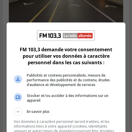
BOUCHERVILLE
Publié le 6 août 2026 à 14h50
Le tube nord du pont-tunnel Louis-
FM 103,3 demande votre consentement
Hippolyte-La Fontaine se dote d’une
pour utiliser vos données à caractère
nouvelle chaussée
personnel dans les cas suivants :
Publicités et contenu personnalisés, mesure de
performance des publicités et du contenu, études
d’audience et développement de services
Stocker et/ou accéder à des informations sur un
appareil
En savoir plus
Vos données à caractère personnel seront traitées, et les
informations liées à votre appareil (cookies, identifiants
uniques et autres types de données) pourront être stockées