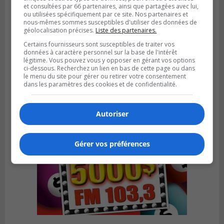
et consultées par 66 partenaires, ainsi que partagées avec lui,
ou utilisées spécifiquement par ce site. Nos partenaires et
GREENFIELD PARK
Publié le 6 août 2026 à 13h45
nous-mêmes sommes susceptibles d'utiliser des données de
Greenfield Park veut s’armer contre les
géolocalisation précises.
Liste des partenaires.
fortes
Certains fournisseurs sont susceptibles de traiter vos
pluies
données à caractère personnel sur la base de l'intérêt
légitime. Vous pouvez vous y opposer en gérant vos options
ci-dessous. Recherchez un lien en bas de cette page ou dans
le menu du site pour gérer ou retirer votre consentement
dans les paramètres des cookies et de confidentialité.
Autoriser
Gérer vos préférences