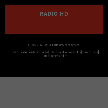
RADIO HD
••••••••••••••••••
Comment synthoniser la fréquence HD dans
votre voiture
© 2026 FM 103,3 Tous droits réservés.
Politique de confidentialité
Politique d’accessibilité
Plan du site
Plan d'accessibilite