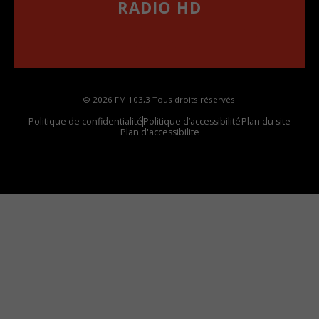
RADIO HD
••••••••••••••••••
Comment synthoniser la fréquence HD dans
votre voiture
© 2026 FM 103,3 Tous droits réservés.
Politique de confidentialité
Politique d’accessibilité
Plan du site
Plan d'accessibilite