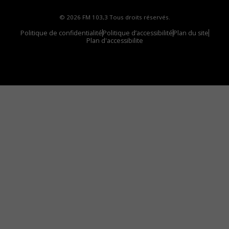
© 2026 FM 103,3 Tous droits réservés.
Politique de confidentialité
Politique d’accessibilité
Plan du site
Plan d'accessibilite
Comment installer notre vignette sur votre
appareil mobile