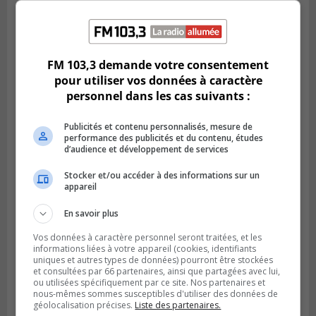
LONGUEUIL
Publié le 6 août 2026 à 05h11
Une poussée tardive propulse les Ducs
FM 103,3 demande votre consentement
vers la victoire à Laval
pour utiliser vos données à caractère
personnel dans les cas suivants :
Publicités et contenu personnalisés, mesure de
performance des publicités et du contenu, études
d’audience et développement de services
Stocker et/ou accéder à des informations sur un
appareil
En savoir plus
Vos données à caractère personnel seront traitées, et les
informations liées à votre appareil (cookies, identifiants
LONGUEUIL
uniques et autres types de données) pourront être stockées
Publié le 5 août 2026 à 08h38
et consultées par 66 partenaires, ainsi que partagées avec lui,
Les Ducs s’inclinent 4‑3 face à ABC 16U
ou utilisées spécifiquement par ce site. Nos partenaires et
nous-mêmes sommes susceptibles d'utiliser des données de
dans un match serré à Longueuil
géolocalisation précises.
Liste des partenaires.