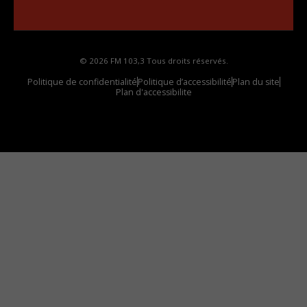
votre voiture
© 2026 FM 103,3 Tous droits réservés.
Politique de confidentialité
Politique d’accessibilité
Plan du site
Plan d'accessibilite