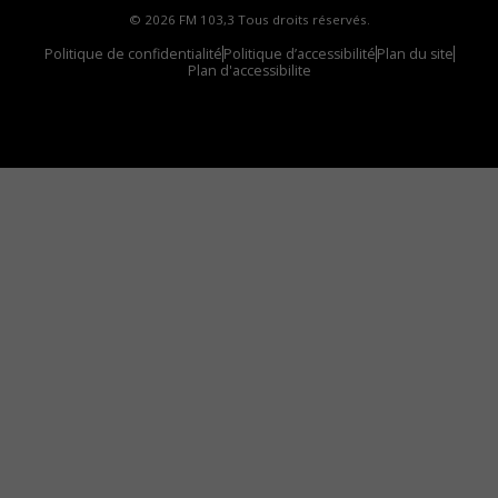
© 2026 FM 103,3 Tous droits réservés.
Politique de confidentialité
Politique d’accessibilité
Plan du site
Plan d'accessibilite
Comment installer notre vignette sur votre
appareil mobile