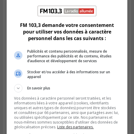
Publié le 6 août 2026 à 16h00
Un Québécois parmi l’élite du soccer
mondial
FM 103,3 demande votre consentement
pour utiliser vos données à caractère
personnel dans les cas suivants :
Publicités et contenu personnalisés, mesure de
performance des publicités et du contenu, études
d’audience et développement de services
Stocker et/ou accéder à des informations sur un
appareil
En savoir plus
Vos données à caractère personnel seront traitées, et les
informations liées à votre appareil (cookies, identifiants
LONGUEUIL
uniques et autres types de données) pourront être stockées
Publié le 6 août 2026 à 05h11
et consultées par 66 partenaires, ainsi que partagées avec lui,
Une poussée tardive propulse les Ducs
ou utilisées spécifiquement par ce site. Nos partenaires et
vers la victoire à Laval
nous-mêmes sommes susceptibles d'utiliser des données de
géolocalisation précises.
Liste des partenaires.