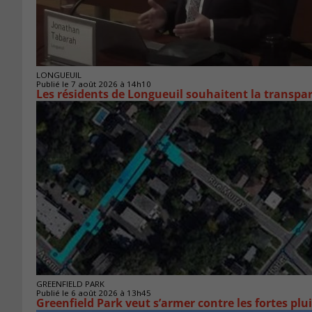
LONGUEUIL
Publié le 7 août 2026 à 14h10
Les résidents de Longueuil souhaitent la transpa
GREENFIELD PARK
Publié le 6 août 2026 à 13h45
Greenfield Park veut s’armer 