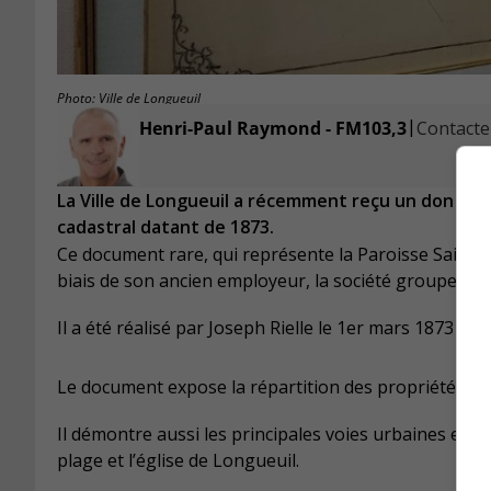
Photo: Ville de Longueuil
|
Henri-Paul Raymond - FM103,3
Contacter
La Ville de Longueuil a récemment reçu un don exce
cadastral datant de 1873.
Ce document rare, qui représente la Paroisse Saint-
biais de son ancien employeur, la société groupe CIV
Il a été réalisé par Joseph Rielle le 1er mars 1873 et 
Le document expose la répartition des propriétés, 
Il démontre aussi les principales voies urbaines et l
plage et l’église de Longueuil.