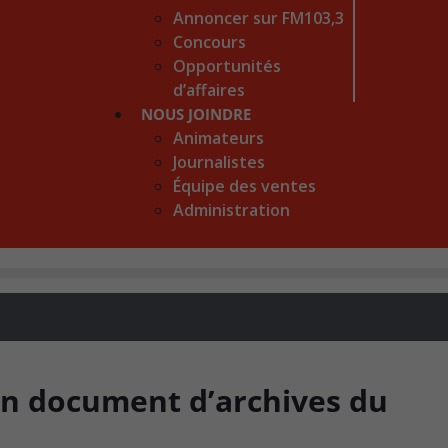
Annoncer sur FM103,3
Concours
Opportunités
d’affaires
NOUS JOINDRE
Animateurs
Journalistes
Équipe des ventes
Administration
un document d’archives du