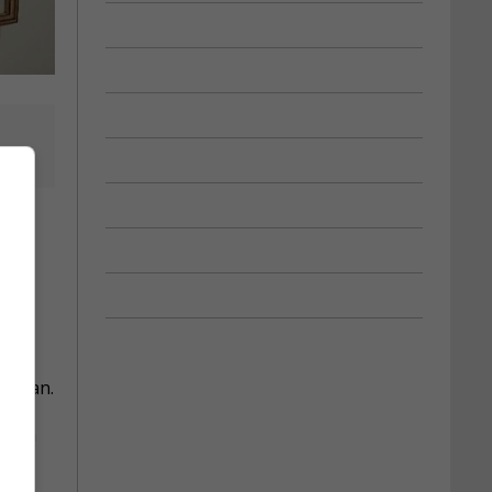
r le
Notman.
n, la