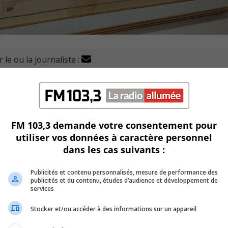
 le ou la journaliste :
ptionnel d’une citoyenne, Joann Villeneuve, soit un plan
Antoine de Longueuil, a été acquis par madame Villeneuve pa
FM 103,3 demande votre consentement pour
ITAS inc.
utiliser vos données à caractère personnel
dans les cas suivants :
illustre le développement territorial de l’époque.
Publicités et contenu personnalisés, mesure de performance des
y compris celles de notables comme John Molson et William 
publicités et du contenu, études d’audience et développement de
services
ieux emblématiques tels que les parcs Prince-Consort et Quee
Stocker et/ou accéder à des informations sur un appareil