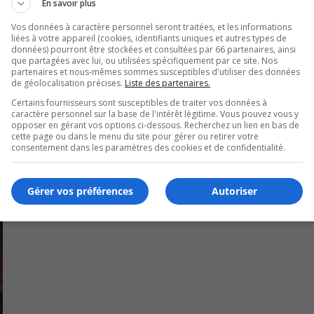
En savoir plus
, Monck, Saint-Charles, Dufferin et Bord-de-l’Eau.
Vos données à caractère personnel seront traitées, et les informations
liées à votre appareil (cookies, identifiants uniques et autres types de
ans ses archives.
données) pourront être stockées et consultées par 66 partenaires, ainsi
que partagées avec lui, ou utilisées spécifiquement par ce site. Nos
partenaires et nous-mêmes sommes susceptibles d'utiliser des données
stion des documents et des archives, afin de préserver ce
de géolocalisation précises.
Liste des partenaires.
Certains fournisseurs sont susceptibles de traiter vos données à
caractère personnel sur la base de l'intérêt légitime. Vous pouvez vous y
opposer en gérant vos options ci-dessous. Recherchez un lien en bas de
cette page ou dans le menu du site pour gérer ou retirer votre
consentement dans les paramètres des cookies et de confidentialité.
Gérer vos préférences
Autoriser