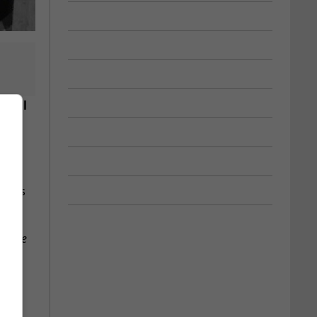
nseil
s des
Relève