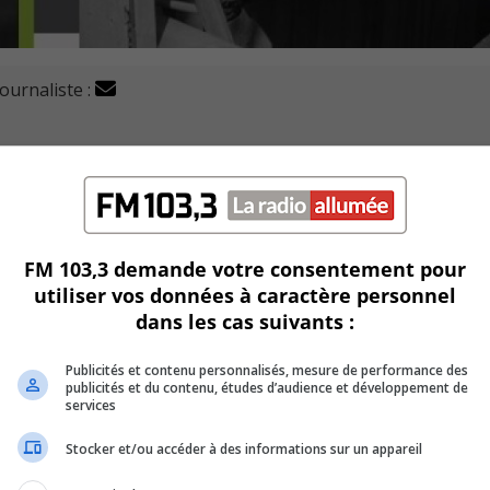
journaliste :
lté des honneurs au plus récent Grand prix du génie-co
gorie
Télécommunications et nouvelles technologies.
FM 103,3 demande votre consentement pour
utiliser vos données à caractère personnel
eau de fibre optique permettant de rejoindre 4000 foyers dan
dans les cas suivants :
illette Parizeau, Virginie Gauvin a reçu le Grand prix de la
Publicités et contenu personnalisés, mesure de performance des
publicités et du contenu, études d’audience et développement de
services
Stocker et/ou accéder à des informations sur un appareil
t de construction de l’École Innovatrice à Greenfield Park.