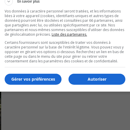
En savoir plus
il – Québec, le Grand prix du génie-conseil québécois récom
vince.
Vos données à caractère personnel seront traitées, et les informations
liées à votre appareil (cookies, identifiants uniques et autres types de
données) pourront être stockées et consultées par 66 partenaires, ainsi
que partagées avec lui, ou utilisées spécifiquement par ce site. Nos
partenaires et nous-mêmes sommes susceptibles d'utiliser des données
de géolocalisation précises.
Liste des partenaires.
Certains fournisseurs sont susceptibles de traiter vos données à
caractère personnel sur la base de l'intérêt légitime. Vous pouvez vous y
opposer en gérant vos options ci-dessous. Recherchez un lien en bas de
cette page ou dans le menu du site pour gérer ou retirer votre
consentement dans les paramètres des cookies et de confidentialité.
Gérer vos préférences
Autoriser