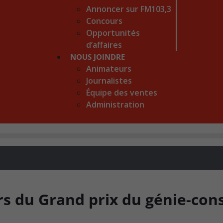
Annoncer sur FM103,3
Concours
Opportunités
d’affaires
NOUS JOINDRE
Animateurs
Journalistes
Équipe des ventes
Administration
s du Grand prix du génie-cons