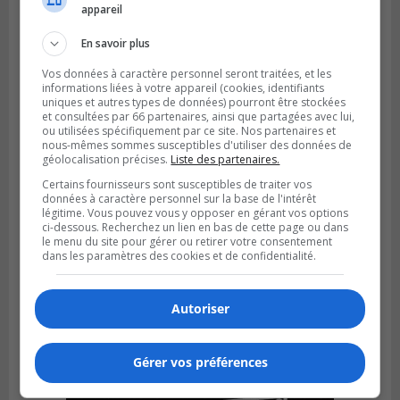
appareil
pluies
En savoir plus
Vos données à caractère personnel seront traitées, et les
informations liées à votre appareil (cookies, identifiants
uniques et autres types de données) pourront être stockées
et consultées par 66 partenaires, ainsi que partagées avec lui,
ou utilisées spécifiquement par ce site. Nos partenaires et
nous-mêmes sommes susceptibles d'utiliser des données de
géolocalisation précises.
Liste des partenaires.
Certains fournisseurs sont susceptibles de traiter vos
données à caractère personnel sur la base de l'intérêt
légitime. Vous pouvez vous y opposer en gérant vos options
ci-dessous. Recherchez un lien en bas de cette page ou dans
le menu du site pour gérer ou retirer votre consentement
dans les paramètres des cookies et de confidentialité.
SAINT-HUBERT
Publié le 6 août 2026 à 09h39
Longueuil injecte 1,5 M$ pour moderniser
Autoriser
deux stations de pompage
Gérer vos préférences