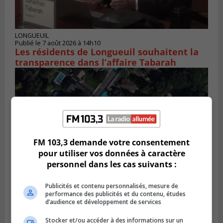
LONGUEUIL
Publié le 7 août 2026 à 14h10
Les résidents de Longueuil souhaitent la
transparence dans l’affaire Tabarah
FM 103,3 demande votre consentement
pour utiliser vos données à caractère
personnel dans les cas suivants :
Publicités et contenu personnalisés, mesure de
performance des publicités et du contenu, études
GREENFIELD PARK
d’audience et développement de services
Publié le 6 août 2026 à 13h45
Greenfield Park veut s’armer contre les
fortes
Stocker et/ou accéder à des informations sur un