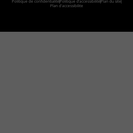
Politique de confidentialité
Politique d’accessibilité
Plan du site
Plan d'accessibilite
Comment installer notre vignette sur votre
appareil mobile
Vous avez envie d’écouter le FM 103,3 ou notre