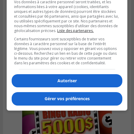
Vos données à caractère personnel seront traitées, et les
informations liées à votre appareil (cookies, identifiants
uniques et autres types de données) pourront être stockées
et consultées par 66 partenaires, ainsi que partagées avec lui,
ou utilisées spécifiquement par ce site. Nos partenaires et
nous-mêmes sommes susceptibles d'utiliser des données de
géolocalisation précises.
Liste des partenaires.
Certains fournisseurs sont susceptibles de traiter vos
données à caractère personnel sur la base de l'intérêt
BOUCHERVILLE
légitime. Vous pouvez vous y opposer en gérant vos options
Publié le 13 juillet 2026 à 10h43
ci-dessous. Recherchez un lien en bas de cette page ou dans
Boucherville et le CSSP discutent d’une
le menu du site pour gérer ou retirer votre consentement
Planification scolaire
dans les paramètres des cookies et de confidentialité.
Autoriser
Gérer vos préférences