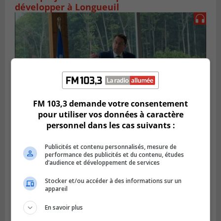
développer à Longueuil
FM 103,3 demande votre consentement
pour utiliser vos données à caractère
personnel dans les cas suivants :
SAINT-HUBERT
Publié le 14 juillet 2026 à 04h58
Publicités et contenu personnalisés, mesure de
L’ÉNA de Saint-Hubert pourrait vivre une
performance des publicités et du contenu, études
d’audience et développement de services
forte croissance
Stocker et/ou accéder à des informations sur un
appareil
En savoir plus