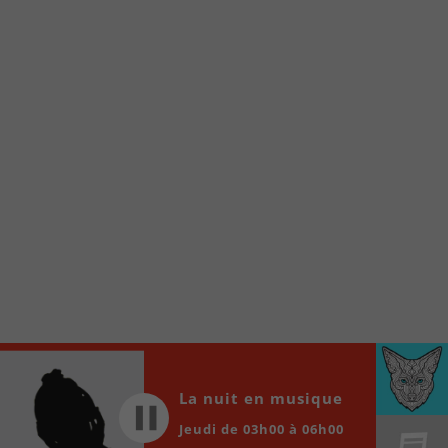
À partir de votre téléphone, allez sur le site
internet de la Radio allumée au
www.fm1033.ca
Ensuite cliquez sur l’icône situé au bas de
votre écran
(celui qui représente un carré incluant une
flèche dirigé vers le haut)
Cliquez maintenant sur l’option Ajouter sur
l’écran d’accueil et vous verrez apparaître le
logo du FM 103,3
Faites Enregistrer en haut à droite.
Et voilà! Toutes les infos et l’écoute de votre radio
locale vous sont maintenant accessibles en un clic!
Audio
00:00
00:00
La nuit en musique
Player
Jeudi de 03h00 à 06h00