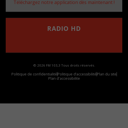
Téléchargez notre application dès maintenant !
RADIO HD
••••••••••••••••••
Comment synthoniser la fréquence HD dans
votre voiture
© 2026 FM 103,3 Tous droits réservés.
Politique de confidentialité
Politique d’accessibilité
Plan du site
Plan d'accessibilite