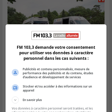
FM 103,3 demande votre consentement
pour utiliser vos données à caractère
personnel dans les cas suivants :
VIEUX-LONGUEUIL
Publié le 31 juillet 2026 à 14h20
Le RTL dévoile sa nouvelle flotte de
Publicités et contenu personnalisés, mesure de
transport adapté
performance des publicités et du contenu, études
d’audience et développement de services
Stocker et/ou accéder à des informations sur un
appareil
En savoir plus
Vos données à caractère personnel seront traitées, et les