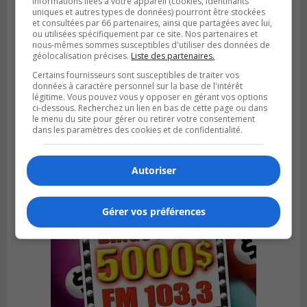
informations liées à votre appareil (cookies, identifiants
uniques et autres types de données) pourront être stockées
et consultées par 66 partenaires, ainsi que partagées avec lui,
ou utilisées spécifiquement par ce site. Nos partenaires et
nous-mêmes sommes susceptibles d'utiliser des données de
géolocalisation précises.
Liste des partenaires.
Certains fournisseurs sont susceptibles de traiter vos
BROSSARD
données à caractère personnel sur la base de l'intérêt
Publié le 31 juillet 2026 à 12h00
légitime. Vous pouvez vous y opposer en gérant vos options
Le transport à la demande du RTL prend
ci-dessous. Recherchez un lien en bas de cette page ou dans
de l’expansion à Brossard
le menu du site pour gérer ou retirer votre consentement
dans les paramètres des cookies et de confidentialité.
Autoriser
Gérer vos préférences