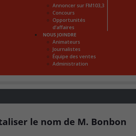
Annoncer sur FM103,3
Concours
Opportunités
d’affaires
NOUS JOINDRE
Animateurs
Journalistes
Équipe des ventes
Administration
taliser le nom de M. Bonbon