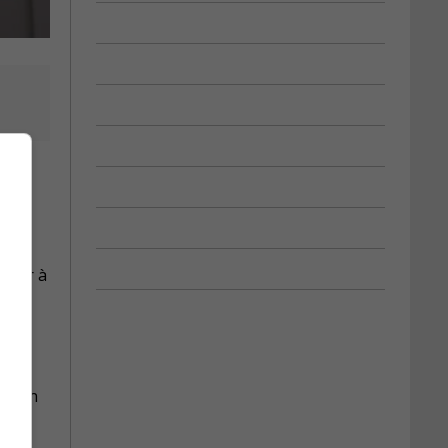
ulier à
chemin