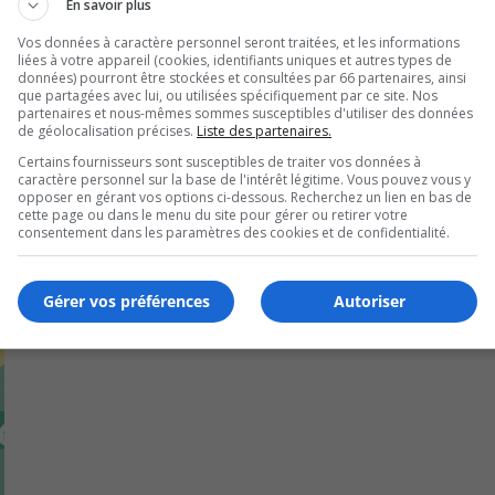
En savoir plus
 des friandises au profit de sa fondation.
Vos données à caractère personnel seront traitées, et les informations
liées à votre appareil (cookies, identifiants uniques et autres types de
é n’oublie pas M. Scott, alias M. Bonbon.
données) pourront être stockées et consultées par 66 partenaires, ainsi
que partagées avec lui, ou utilisées spécifiquement par ce site. Nos
U
partenaires et nous-mêmes sommes susceptibles d'utiliser des données
00:00
de géolocalisation précises.
Liste des partenaires.
U
Certains fournisseurs sont susceptibles de traiter vos données à
Ar
caractère personnel sur la base de l'intérêt légitime. Vous pouvez vous y
ke
opposer en gérant vos options ci-dessous. Recherchez un lien en bas de
cette page ou dans le menu du site pour gérer ou retirer votre
to
consentement dans les paramètres des cookies et de confidentialité.
in
or
de
Gérer vos préférences
Autoriser
vo