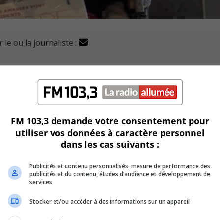
 le ou la journaliste :
ne Fournier.
dans l’arrondissement Saint-Hubert tout au long de sa vie.
parc de la Cité.
FM 103,3 demande votre consentement pour
utiliser vos données à caractère personnel
de l’arrondissement portait un amour et un respect partic
dans les cas suivants :
Publicités et contenu personnalisés, mesure de performance des
il était résident depuis 2005 au CHSLD Henriette-Céré.
publicités et du contenu, études d’audience et développement de
services
bien en évidence là où il saluait les citoyens en bordure du 
Stocker et/ou accéder à des informations sur un appareil