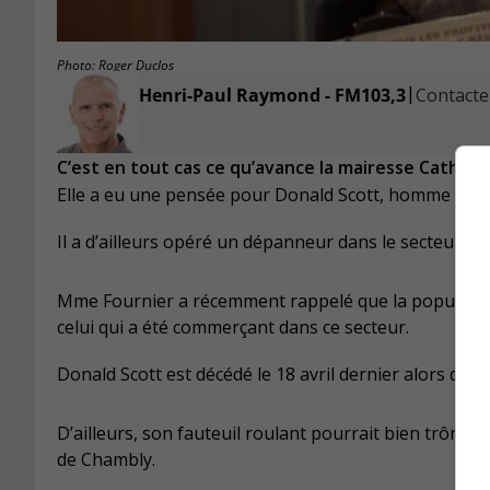
Photo: Roger Duclos
|
Henri-Paul Raymond - FM103,3
Contacter
C’est en tout cas ce qu’avance la mairesse Catheri
Elle a eu une pensée pour Donald Scott, homme actif 
Il a d’ailleurs opéré un dépanneur dans le secteur du 
Mme Fournier a récemment rappelé que la population 
celui qui a été commerçant dans ce secteur.
Donald Scott est décédé le 18 avril dernier alors qu’
D’ailleurs, son fauteuil roulant pourrait bien trôner 
de Chambly.