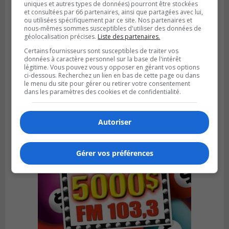
uniques et autres types de données) pourront être stockées
et consultées par 66 partenaires, ainsi que partagées avec lui,
ou utilisées spécifiquement par ce site. Nos partenaires et
nous-mêmes sommes susceptibles d'utiliser des données de
géolocalisation précises.
Liste des partenaires.
LA PRAIRIE
Certains fournisseurs sont susceptibles de traiter vos
Publié le 4 août 2026 à 15h50
données à caractère personnel sur la base de l'intérêt
Le mur du rempart de La Prairie retrouve
légitime. Vous pouvez vous y opposer en gérant vos options
sa jeunesse
ci-dessous. Recherchez un lien en bas de cette page ou dans
le menu du site pour gérer ou retirer votre consentement
dans les paramètres des cookies et de confidentialité.
Autoriser
Gérer vos préférences