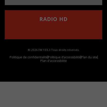
RADIO HD
••••••••••••••••••
Comment synthoniser la fréquence HD dans
votre voiture
© 2026 FM 103,3 Tous droits réservés.
Politique de confidentialité
Politique d’accessibilité
Plan du site
Plan d'accessibilite