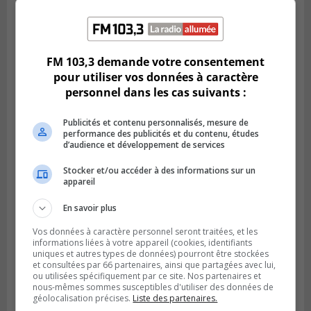
Publié le 6 août 2026 à 13h45
Greenfield Park veut s’armer contre les
fortes
pluies
FM 103,3 demande votre consentement
pour utiliser vos données à caractère
personnel dans les cas suivants :
Publicités et contenu personnalisés, mesure de
performance des publicités et du contenu, études
d’audience et développement de services
Stocker et/ou accéder à des informations sur un
appareil
En savoir plus
Vos données à caractère personnel seront traitées, et les
informations liées à votre appareil (cookies, identifiants
SAINT-HUBERT
uniques et autres types de données) pourront être stockées
Publié le 6 août 2026 à 09h39
et consultées par 66 partenaires, ainsi que partagées avec lui,
Longueuil injecte 1,5 M$ pour moderniser
ou utilisées spécifiquement par ce site. Nos partenaires et
deux stations de pompage
nous-mêmes sommes susceptibles d'utiliser des données de
géolocalisation précises.
Liste des partenaires.