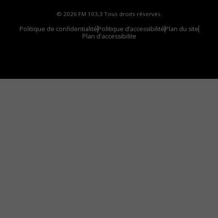
© 2026 FM 103,3 Tous droits réservés.
Politique de confidentialité
Politique d’accessibilité
Plan du site
Plan d'accessibilite
Comment installer notre vignette sur votre
appareil mobile