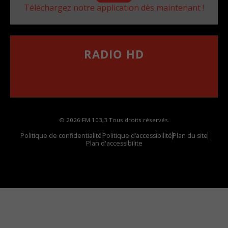
Téléchargez notre application dès maintenant !
RADIO HD
••••••••••••••••••
Comment synthoniser la fréquence HD dans
votre voiture
© 2026 FM 103,3 Tous droits réservés.
Politique de confidentialité
Politique d’accessibilité
Plan du site
Plan d'accessibilite