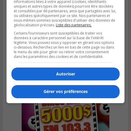
informations liées à votre appareil (cookies, identifiants
uniques et autres types de données) pourront être stockées
et consultées par 66 partenaires, ainsi que partagées avec lui,
ou utilisées spécifiquement par ce site. Nos partenaires et
nous-mêmes sommes susceptibles d'utiliser des données de
géolocalisation précises.
Liste des partenaires.
Certains fournisseurs sont susceptibles de traiter vos
SAINT-LAMBERT
données à caractère personnel sur la base de l'intérêt
Publié le 4 août 2026 à 12h00
légitime. Vous pouvez vous y opposer en gérant vos options
Une conseillère de Saint-Lambert craint le
ci-dessous. Recherchez un lien en bas de cette page ou dans
développement de MET
le menu du site pour gérer ou retirer votre consentement
dans les paramètres des cookies et de confidentialité.
Autoriser
Gérer vos préférences