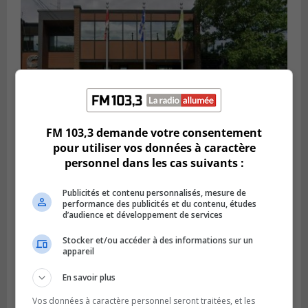
FM 103,3 demande votre consentement
pour utiliser vos données à caractère
personnel dans les cas suivants :
SAINT-CONSTANT
Publié le 4 août 2026 à 14h02
Saint-Constant signe une nouvelle
Publicités et contenu personnalisés, mesure de
performance des publicités et du contenu, études
convention pour le bien de la population
d’audience et développement de services
Stocker et/ou accéder à des informations sur un
appareil
En savoir plus
Vos données à caractère personnel seront traitées, et les