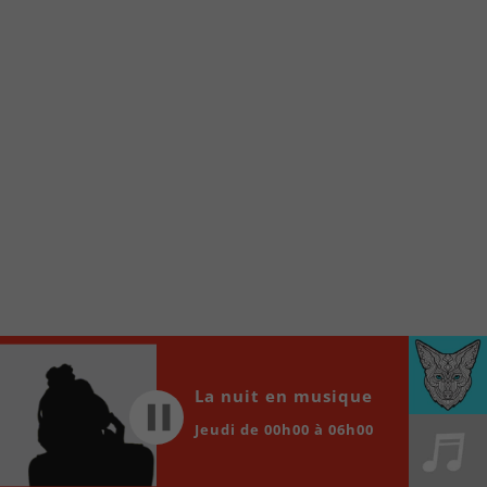
À partir de votre téléphone, allez sur le site
internet de la Radio allumée au
www.fm1033.ca
Ensuite cliquez sur l’icône situé au bas de
votre écran
(celui qui représente un carré incluant une
flèche dirigé vers le haut)
Cliquez maintenant sur l’option Ajouter sur
l’écran d’accueil et vous verrez apparaître le
logo du FM 103,3
Faites Enregistrer en haut à droite.
Et voilà! Toutes les infos et l’écoute de votre radio
locale vous sont maintenant accessibles en un clic!
Audio
00:00
00:00
La nuit en musique
Player
Jeudi de 00h00 à 06h00