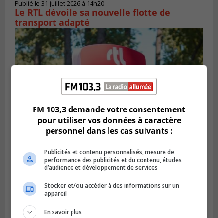
Publié le 31 juillet 2026 à 14h20
Le RTL dévoile sa nouvelle flotte de
transport adapté
FM 103,3 demande votre consentement
pour utiliser vos données à caractère
personnel dans les cas suivants :
Publicités et contenu personnalisés, mesure de
BROSSARD
Publié le 31 juillet 2026 à 12h00
performance des publicités et du contenu, études
Le transport à la demande du RTL prend
d’audience et développement de services
de l’expansion à Brossard
Stocker et/ou accéder à des informations sur un
appareil
En savoir plus