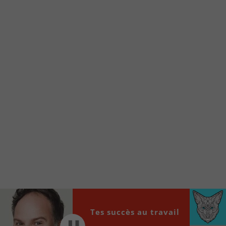
Voici la procédure ;)
À partir de votre téléphone, allez sur le site
internet de la Radio allumée au
www.fm1033.ca
Ensuite cliquez sur l’icône situé au bas de
votre écran
(celui qui représente un carré incluant une
flèche dirigé vers le haut)
Cliquez maintenant sur l’option Ajouter sur
l’écran d’accueil et vous verrez apparaître le
logo du FM 103,3
Faites Enregistrer en haut à droite.
Et voilà! Toutes les infos et l’écoute de votre radio
locale vous sont maintenant accessibles en un clic!
Audio
Tes succès au travail
00:00
00:00
Player