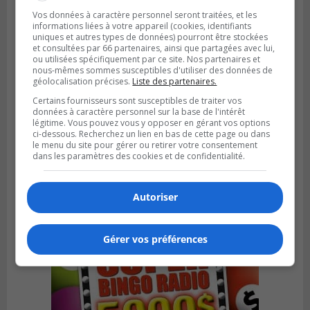
Vos données à caractère personnel seront traitées, et les
informations liées à votre appareil (cookies, identifiants
uniques et autres types de données) pourront être stockées
et consultées par 66 partenaires, ainsi que partagées avec lui,
ou utilisées spécifiquement par ce site. Nos partenaires et
nous-mêmes sommes susceptibles d'utiliser des données de
géolocalisation précises.
Liste des partenaires.
Certains fournisseurs sont susceptibles de traiter vos
données à caractère personnel sur la base de l'intérêt
légitime. Vous pouvez vous y opposer en gérant vos options
BOUCHERVILLE
ci-dessous. Recherchez un lien en bas de cette page ou dans
Publié le 31 juillet 2026 à 06h57
le menu du site pour gérer ou retirer votre consentement
Boucherville veut de la sécurité
dans les paramètres des cookies et de confidentialité.
ferroviaire sur son territoire
Autoriser
Gérer vos préférences