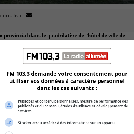
journaliste :
 provincial dans le quadrilatère de l’hôtel de ville de
provincial et met en scène diverses catégories de coureurs.
2 km et doivent pousser la performance en 60 minutes par
FM 103,3 demande votre consentement pour
utiliser vos données à caractère personnel
dans les cas suivants :
Publicités et contenu personnalisés, mesure de performance des
publicités et du contenu, études d’audience et développement de
ournée, elle est d’une durée de 20 minutes.
services
t également barrées, ou fortement limitées d’accès.
Stocker et/ou accéder à des informations sur un appareil