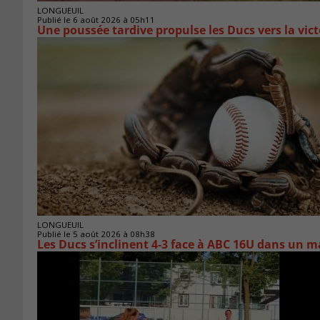
LONGUEUIL
Publié le 6 août 2026 à 05h11
Une poussée tardive propulse les Ducs vers la vict
LONGUEUIL
Publié le 5 août 2026 à 08h38
Les Ducs s’inclinent 4‑3 face à ABC 16U dans un m