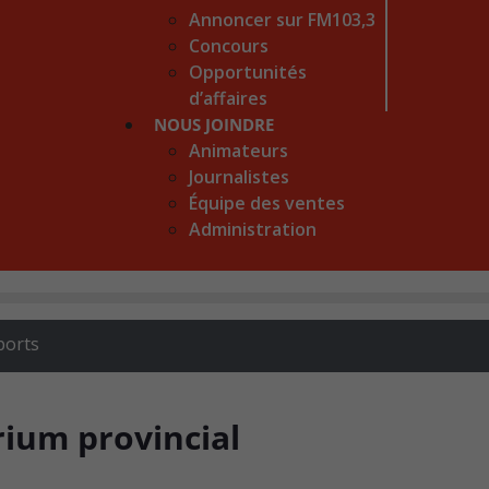
Annoncer sur FM103,3
Concours
Opportunités
d’affaires
NOUS JOINDRE
Animateurs
Journalistes
Équipe des ventes
Administration
ports
rium provincial